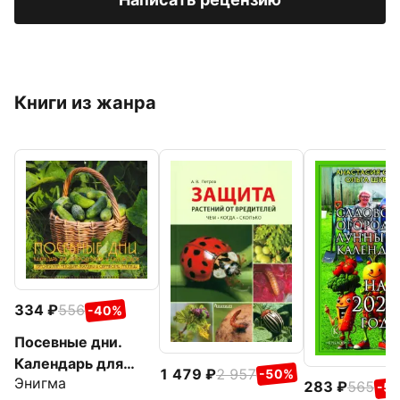
Книги из жанра
334
556
-40%
Посевные дни.
Календарь для
1 479
2 957
-50%
Энигма
огородников и
283
565
-5