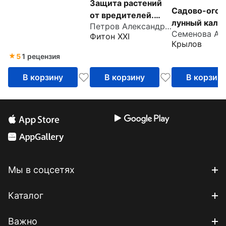
Защита растений
садоводов
Садово-ого
от вредителей.
лунный кале
Петров Александр Валерьевич
Чем, когда,
на 2025 год
Фитон XXI
сколько
Крылов
5
1 рецензия
В корзину
В корзину
В корзин
Мы в соцсетях
Каталог
Важно