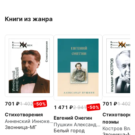
Книги из жанра
701
1 402
701
1 402
-50%
-
1 471
2 941
-50%
Стихотворения
Стихотворен
Евгений Онегин
Анненский Иннокентий Федорович
поэмы
Пушкин Александр Сергеевич
Звонница-МГ
Белый город
Звонница-МГ