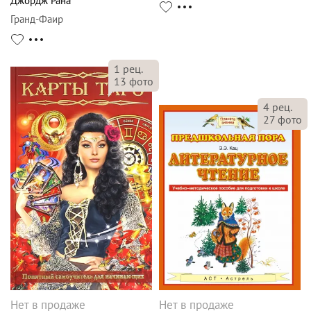
Джордж Рана
Гранд-Фаир
1
рец.
13
фото
4
рец.
27
фото
Нет в продаже
Нет в продаже