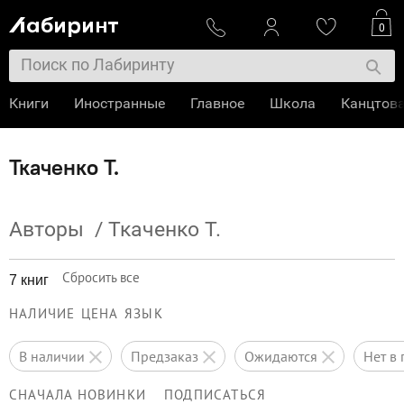
0
Книги
Иностранные
Главное
Школа
Канцтов
Ткаченко Т.
Авторы
/
Ткаченко Т.
Сбросить все
7 книг
НАЛИЧИЕ
ЦЕНА
ЯЗЫК
в наличии
предзаказ
ожидаются
нет 
СНАЧАЛА НОВИНКИ
ПОДПИСАТЬСЯ