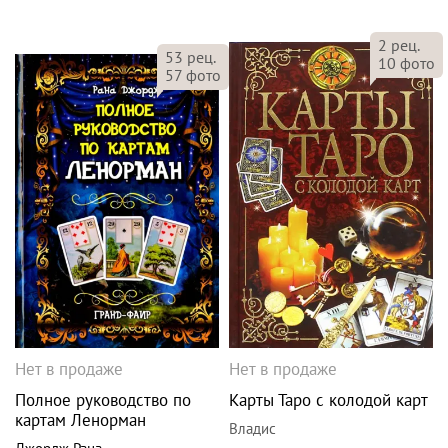
2
рец.
53
рец.
10
фото
57
фото
Нет в продаже
Нет в продаже
Полное руководство по
Карты Таро с колодой карт
картам Ленорман
Владис