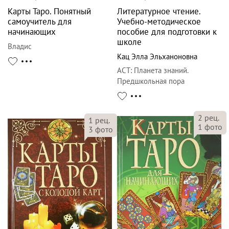
Карты Таро. Понятный
Литературное чтение.
самоучитель для
Учебно-методическое
начинающих
пособие для подготовки к
школе
Владис
Кац Элла Эльханоновна
АСТ
:
Планета знаний.
Предшкольная пора
2
рец.
1
рец.
1
фото
3
фото