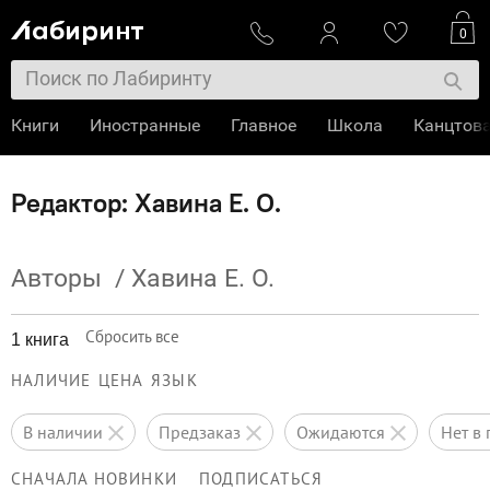
0
Книги
Иностранные
Главное
Школа
Канцтов
Редактор: Хавина Е. О.
Авторы
/
Хавина Е. О.
Сбросить все
1 книга
НАЛИЧИЕ
ЦЕНА
ЯЗЫК
в наличии
предзаказ
ожидаются
нет 
СНАЧАЛА НОВИНКИ
ПОДПИСАТЬСЯ