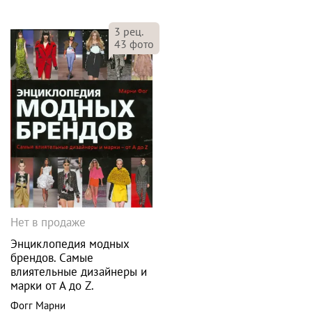
3
рец.
43
фото
Нет в продаже
Энциклопедия модных
брендов. Самые
влиятельные дизайнеры и
марки от A до Z.
Фогг Марни