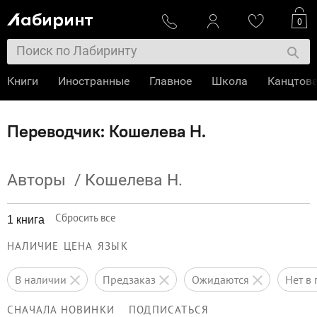
0
Книги
Иностранные
Главное
Школа
Канцтов
Переводчик: Кошелева Н.
Авторы
/
Кошелева Н.
Сбросить все
1 книга
НАЛИЧИЕ
ЦЕНА
ЯЗЫК
в наличии
предзаказ
ожидаются
нет 
СНАЧАЛА НОВИНКИ
ПОДПИСАТЬСЯ