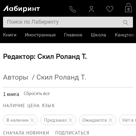
0
Книги
Иностранные
Главное
Школа
Канцтов
Редактор: Скил Роланд Т.
Авторы
/
Скил Роланд Т.
Сбросить все
1 книга
НАЛИЧИЕ
ЦЕНА
ЯЗЫК
в наличии
предзаказ
ожидаются
нет 
СНАЧАЛА НОВИНКИ
ПОДПИСАТЬСЯ