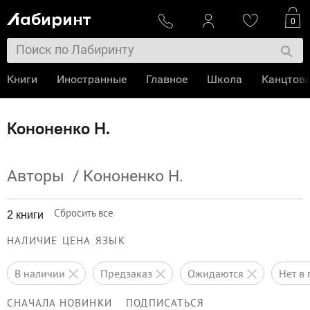
0
Книги
Иностранные
Главное
Школа
Канцтов
Кононенко Н.
Авторы
/
Кононенко Н.
Сбросить все
2 книги
НАЛИЧИЕ
ЦЕНА
ЯЗЫК
в наличии
предзаказ
ожидаются
нет 
СНАЧАЛА НОВИНКИ
ПОДПИСАТЬСЯ