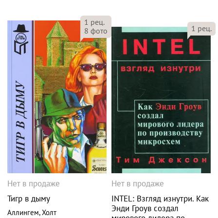
1
рец.
1
рец.
8
фото
Нет в продаже
Нет в продаже
Тигр в дыму
INTEL: Взгляд изнутри. Как
Энди Гроув создал
Аллингем
,
Холт