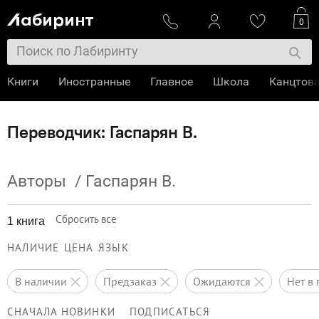
0
Книги
Иностранные
Главное
Школа
Канцтов
Переводчик: Гаспарян В.
Авторы
/
Гаспарян В.
Сбросить все
1 книга
НАЛИЧИЕ
ЦЕНА
ЯЗЫК
в наличии
предзаказ
ожидаются
нет 
СНАЧАЛА НОВИНКИ
ПОДПИСАТЬСЯ