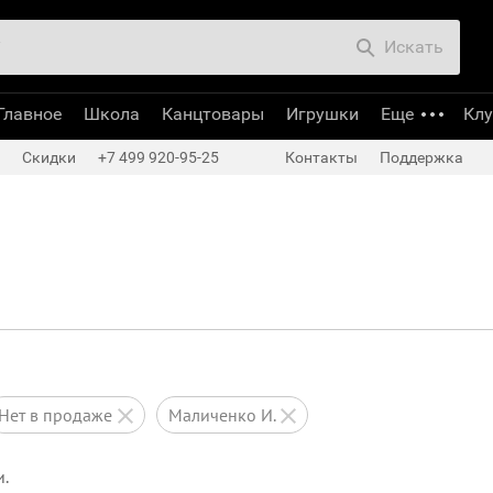
Искать
Главное
Школа
Канцтовары
Игрушки
Еще
Кл
Скидки
+7 499 920-95-25
Контакты
Поддержка
нет в продаже
Маличенко И.
и.