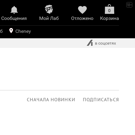
0
Сообщения
Mой Лаб​
Отложено
Корзина
иринт
уб
Cheney
в соцсетях
СНАЧАЛА НОВИНКИ
ПОДПИСАТЬСЯ