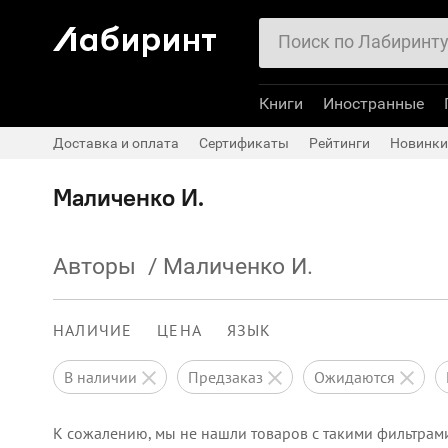
Книги
Иностранные
Доставка и оплата
Сертификаты
Рейтинги
Новинки
Маличенко И.
Авторы
/
Маличенко И.
НАЛИЧИЕ
ЦЕНА
ЯЗЫК
в наличии
предзаказ
ожидаются
К сожалению, мы не нашли товаров с такими фильтрам