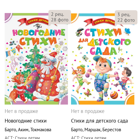
2
рец.
3
рец.
28
фото
22
фото
Нет в продаже
Нет в продаже
Новогодние стихи
Стихи для детского сада
Барто
,
Аким
,
Токмакова
Барто
,
Маршак
,
Берестов
АСТ
:
Стихи детям
АСТ
:
Стихи детям