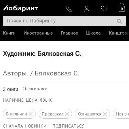
0
Книги
Иностранные
Главное
Школа
Канцтов
Художник: Бялковская С.
Авторы
/
Бялковская С.
Сбросить все
3 книги
НАЛИЧИЕ
ЦЕНА
ЯЗЫК
в наличии
предзаказ
ожидаются
нет 
СНАЧАЛА НОВИНКИ
ПОДПИСАТЬСЯ