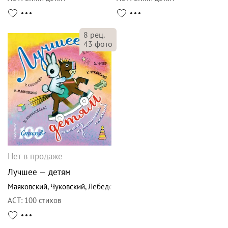
8
рец.
43
фото
Нет в продаже
Лучшее — детям
Маяковский
,
Чуковский
,
Лебедев-Кумач
АСТ
:
100 стихов