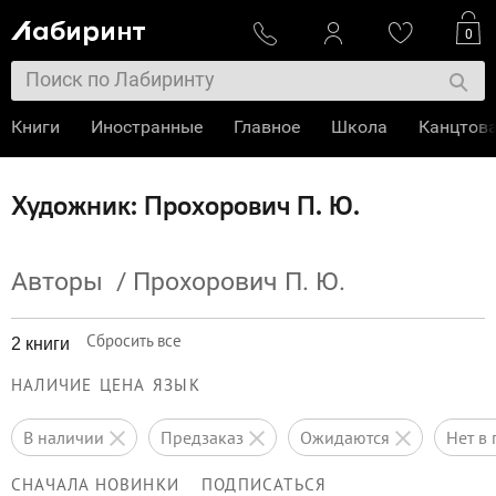
0
Книги
Иностранные
Главное
Школа
Канцтов
Художник: Прохорович П. Ю.
Авторы
/
Прохорович П. Ю.
Сбросить все
2 книги
НАЛИЧИЕ
ЦЕНА
ЯЗЫК
в наличии
предзаказ
ожидаются
нет 
СНАЧАЛА НОВИНКИ
ПОДПИСАТЬСЯ