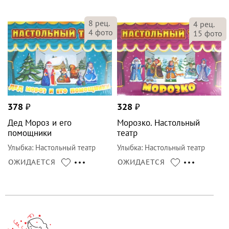
8
рец.
4
рец.
4
фото
15
фото
378
₽
328
₽
Дед Мороз и его
Морозко. Настольный
помощники
театр
Улыбка
:
Настольный театр
Улыбка
:
Настольный театр
ОЖИДАЕТСЯ
ОЖИДАЕТСЯ