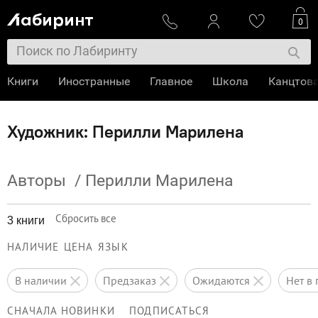
0
Книги
Иностранные
Главное
Школа
Канцтов
Художник: Перилли Марилена
Авторы
/
Перилли Марилена
Сбросить все
3 книги
НАЛИЧИЕ
ЦЕНА
ЯЗЫК
в наличии
предзаказ
ожидаются
нет 
СНАЧАЛА НОВИНКИ
ПОДПИСАТЬСЯ