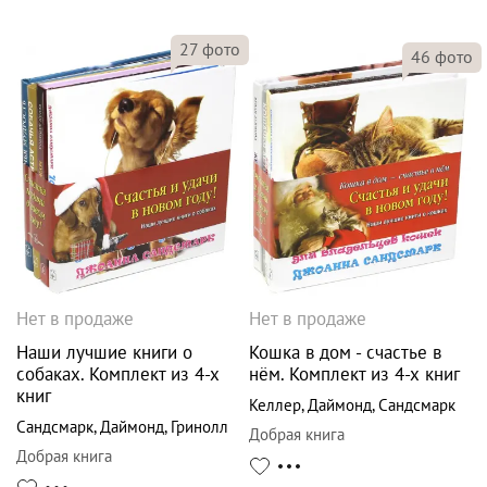
27
фото
46
фото
Нет в продаже
Нет в продаже
Наши лучшие книги о
Кошка в дом - счастье в
собаках. Комплект из 4-х
нём. Комплект из 4-х книг
книг
Келлер
,
Даймонд
,
Сандсмарк
Сандсмарк
,
Даймонд
,
Гринолл
Добрая книга
Добрая книга