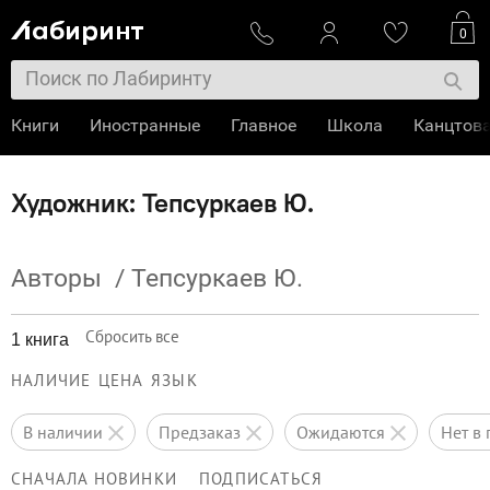
0
Книги
Иностранные
Главное
Школа
Канцтов
Художник: Тепсуркаев Ю.
Авторы
/
Тепсуркаев Ю.
Сбросить все
1 книга
НАЛИЧИЕ
ЦЕНА
ЯЗЫК
в наличии
предзаказ
ожидаются
нет 
СНАЧАЛА НОВИНКИ
ПОДПИСАТЬСЯ