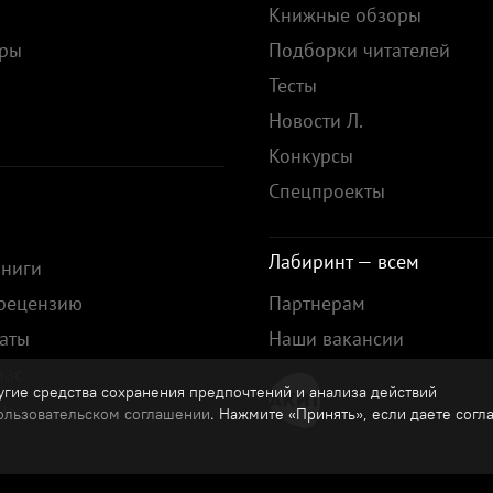
Книжные обзоры
ары
Подборки читателей
Тесты
ы
Новости Л.
Конкурсы
Спецпроекты
Лабиринт — всем
книги
 рецензию
Партнерам
аты
Наши вакансии
нас
гие средства сохранения предпочтений и анализа действий
зы
ользовательском соглашении
. Нажмите «Принять», если даете согл