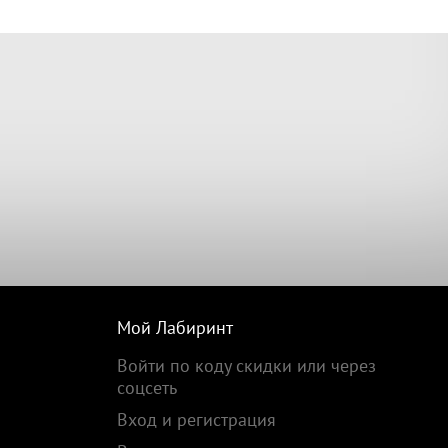
Мой Лабиринт
Войти по коду скидки или через
соцсеть
Вход и регистрация