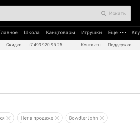
Искать
Главное
Школа
Канцтовары
Игрушки
Еще
Кл
Скидки
+7 499 920-95-25
Контакты
Поддержка
тся
нет в продаже
Bowdler John