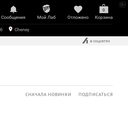
0
Сообщения
Mой Лаб​
Отложено
Корзина
иринт
уб
Cheney
в соцсетях
СНАЧАЛА НОВИНКИ
ПОДПИСАТЬСЯ