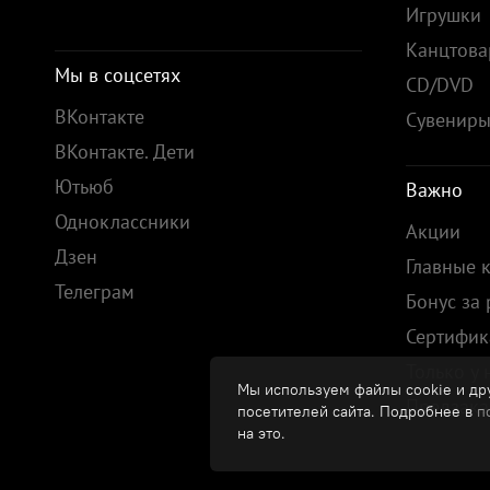
Игрушки
Канцтов
Мы в соцсетях
CD/DVD
ВКонтакте
Сувенир
ВКонтакте. Дети
Ютьюб
Важно
Одноклассники
Акции
Дзен
Главные 
Телеграм
Бонус за
Сертифик
Только у 
Мы используем файлы cookie и дру
Предзака
посетителей сайта. Подробнее в
п
на это.