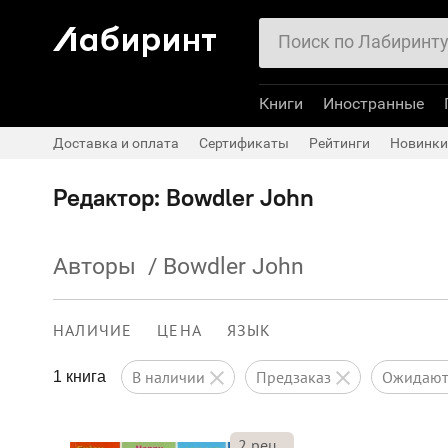
Книги
Иностранные
Доставка и оплата
Сертификаты
Рейтинги
Новинки
Редактор: Bowdler John
Авторы
/
Bowdler John
НАЛИЧИЕ
ЦЕНА
ЯЗЫК
в наличии
предзаказ
ожидаю
1 книга
2
рец.