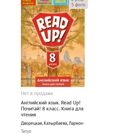
5
фото
Нет в продаже
Английский язык. Read Up!
Почитай! 8 класс. Книга для
чтения
Дворецкая
,
Казырбаева
,
Ларионова
Титул