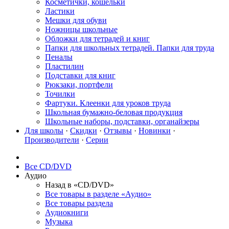
Косметички, кошельки
Ластики
Мешки для обуви
Ножницы школьные
Обложки для тетрадей и книг
Папки для школьных тетрадей. Папки для труда
Пеналы
Пластилин
Подставки для книг
Рюкзаки, портфели
Точилки
Фартуки. Клеенки для уроков труда
Школьная бумажно-беловая продукция
Школьные наборы, подставки, органайзеры
Для школы
·
Скидки
·
Отзывы
·
Новинки
·
Производители
·
Серии
Все CD/DVD
Аудио
Назад в «CD/DVD»
Все товары в разделе «Аудио»
Все товары раздела
Аудиокниги
Музыка