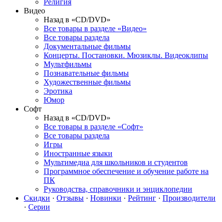
Религия
Видео
Назад в «CD/DVD»
Все товары в разделе «Видео»
Все товары раздела
Документальные фильмы
Концерты. Постановки. Мюзиклы. Видеоклипы
Мультфильмы
Познавательные фильмы
Художественные фильмы
Эротика
Юмор
Софт
Назад в «CD/DVD»
Все товары в разделе «Софт»
Все товары раздела
Игры
Иностранные языки
Мультимедиа для школьников и студентов
Программное обеспечение и обучение работе на
ПК
Руководства, справочники и энциклопедии
Скидки
·
Отзывы
·
Новинки
·
Рейтинг
·
Производители
·
Серии