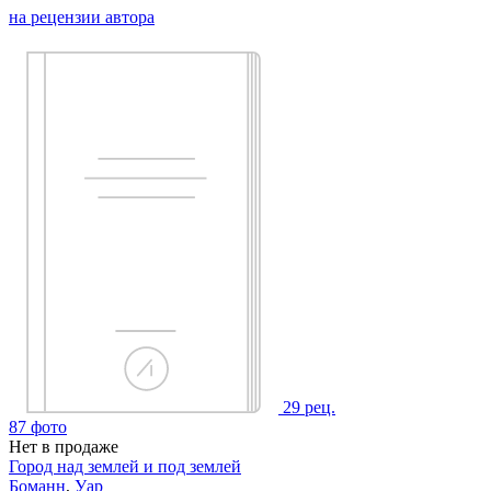
на рецензии автора
29
рец.
87
фото
Нет в продаже
Город над землей и под землей
Боманн
,
Уар