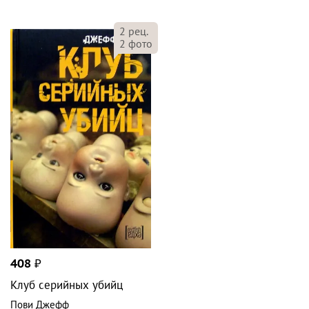
2
рец.
2
фото
408
₽
Клуб серийных убийц
Пови Джефф