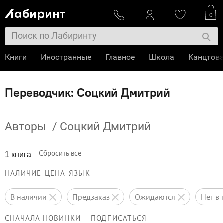
0
Книги
Иностранные
Главное
Школа
Канцтов
Переводчик: Соцкий Дмитрий
Авторы
/
Соцкий Дмитрий
Сбросить все
1 книга
НАЛИЧИЕ
ЦЕНА
ЯЗЫК
в наличии
предзаказ
ожидаются
нет 
СНАЧАЛА НОВИНКИ
ПОДПИСАТЬСЯ