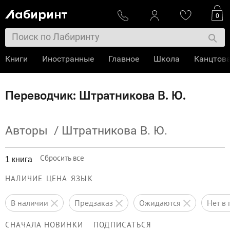
0
Книги
Иностранные
Главное
Школа
Канцтов
Переводчик: Штратникова В. Ю.
Авторы
/
Штратникова В. Ю.
Сбросить все
1 книга
НАЛИЧИЕ
ЦЕНА
ЯЗЫК
в наличии
предзаказ
ожидаются
нет 
СНАЧАЛА НОВИНКИ
ПОДПИСАТЬСЯ