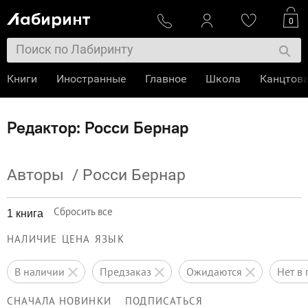
0
Книги
Иностранные
Главное
Школа
Канцтов
Редактор: Росси Бернар
Авторы
/
Росси Бернар
Сбросить все
1 книга
НАЛИЧИЕ
ЦЕНА
ЯЗЫК
в наличии
предзаказ
ожидаются
нет 
СНАЧАЛА НОВИНКИ
ПОДПИСАТЬСЯ