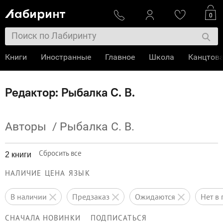
0
Книги
Иностранные
Главное
Школа
Канцтов
Редактор: Рыбалка С. В.
Авторы
/
Рыбалка С. В.
Сбросить все
2 книги
НАЛИЧИЕ
ЦЕНА
ЯЗЫК
в наличии
предзаказ
ожидаются
нет 
СНАЧАЛА НОВИНКИ
ПОДПИСАТЬСЯ