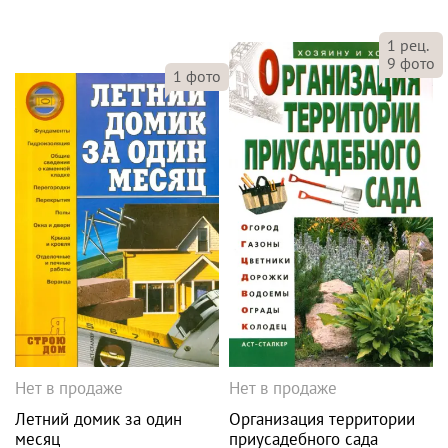
1
рец.
9
фото
1
фото
Нет в продаже
Нет в продаже
Летний домик за один
Организация территории
месяц
приусадебного сада