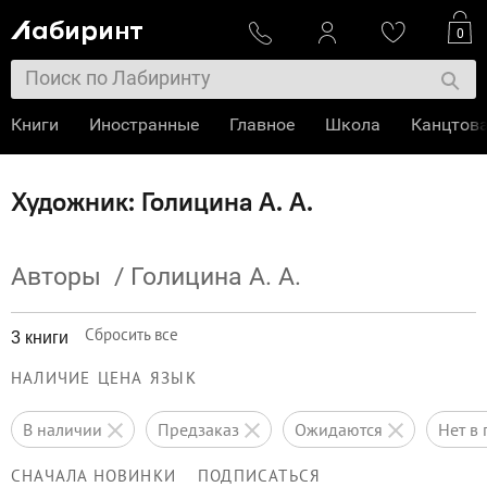
0
Книги
Иностранные
Главное
Школа
Канцтов
Художник: Голицина А. А.
Авторы
/
Голицина А. А.
Сбросить все
3 книги
НАЛИЧИЕ
ЦЕНА
ЯЗЫК
в наличии
предзаказ
ожидаются
нет 
СНАЧАЛА НОВИНКИ
ПОДПИСАТЬСЯ