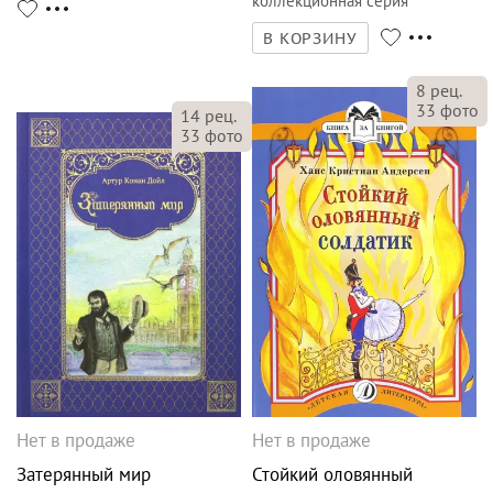
коллекционная серия
В КОРЗИНУ
8
рец.
33
фото
14
рец.
33
фото
Нет в продаже
Нет в продаже
Затерянный мир
Стойкий оловянный