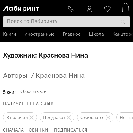
0
Книги
Иностранные
Главное
Школа
Канцтов
Художник: Краснова Нина
Авторы
/
Краснова Нина
Сбросить все
5 книг
НАЛИЧИЕ
ЦЕНА
ЯЗЫК
в наличии
предзаказ
ожидаются
нет 
СНАЧАЛА НОВИНКИ
ПОДПИСАТЬСЯ