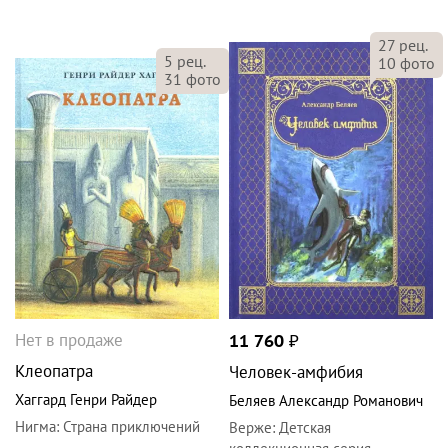
27
рец.
5
рец.
10
фото
31
фото
Нет в продаже
11 760
₽
Клеопатра
Человек-амфибия
Хаггард Генри Райдер
Беляев Александр Романович
Нигма
:
Страна приключений
Верже
:
Детская