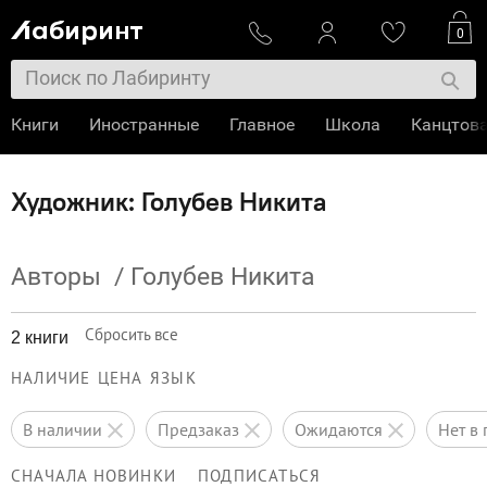
0
Книги
Иностранные
Главное
Школа
Канцтов
Художник: Голубев Никита
Авторы
/
Голубев Никита
Сбросить все
2 книги
НАЛИЧИЕ
ЦЕНА
ЯЗЫК
в наличии
предзаказ
ожидаются
нет 
СНАЧАЛА НОВИНКИ
ПОДПИСАТЬСЯ