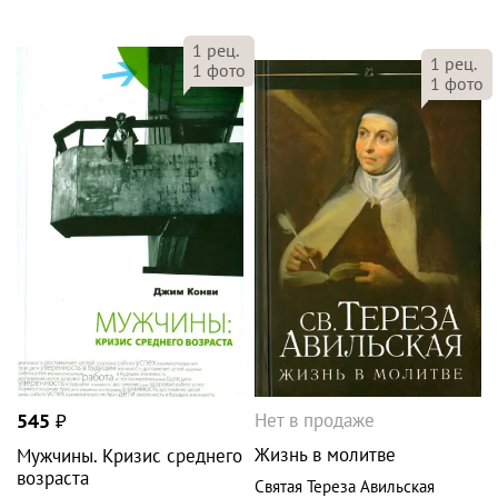
1
рец.
1
рец.
1
фото
1
фото
Нет в продаже
545
₽
Жизнь в молитве
Мужчины. Кризис среднего
возраста
Святая Тереза Авильская