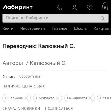
0
Книги
Иностранные
Главное
Школа
Канцтов
Переводчик: Калюжный С.
Авторы
/
Калюжный С.
Сбросить все
2 книги
НАЛИЧИЕ
ЦЕНА
ЯЗЫК
в наличии
предзаказ
ожидаются
нет 
СНАЧАЛА НОВИНКИ
ПОДПИСАТЬСЯ