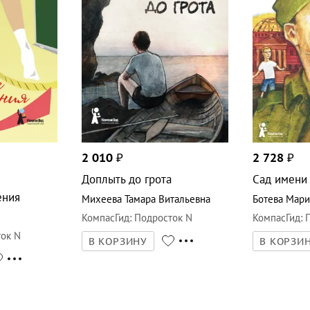
2 010
₽
2 728
₽
Доплыть до грота
Сад имени т
ения
Михеева Тамара Витальевна
Ботева Мари
КомпасГид
:
Подросток N
КомпасГид
:
ок N
В КОРЗИНУ
В КОРЗИ