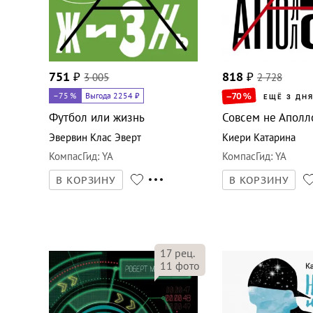
751
₽
3 005
818
₽
2 728
–75
%
Выгода 2254 ₽
–70
%
ЕЩЁ 3 ДН
Футбол или жизнь
Совсем не Аполл
Эвервин Клас Эверт
Киери Катарина
КомпасГид
:
YA
КомпасГид
:
YA
В КОРЗИНУ
В КОРЗИНУ
17
рец.
11
фото