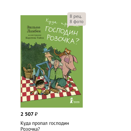
8
рец.
8
фото
2 507
₽
Куда пропал господин
Розочка?