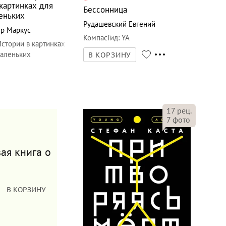
картинках для
Бессонница
еньких
Рудашевский Евгений
ер Маркус
КомпасГид
:
YA
Истории в картинках
маленьких
В КОРЗИНУ
17
рец.
7
фото
ая книга о
В КОРЗИНУ