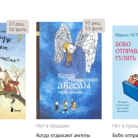
95
рец.
27
рец.
33
фото
50
фото
Нет в продаже
Нет в про
Когда отдыхают ангелы
Бобо отпра
Я