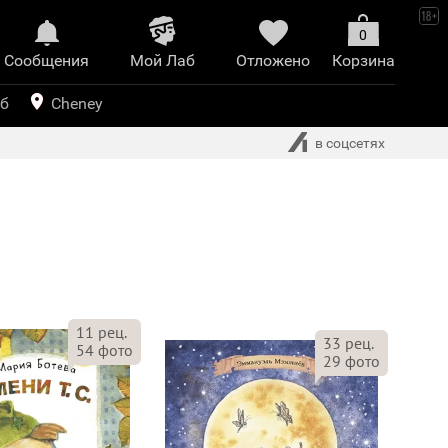
0
Сообщения
Mой Лаб​
Отложено
Корзина
иринт
уб
Cheney
в соцсетях
11
рец.
33
рец.
54
фото
29
фото