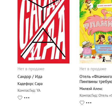
Нет в продаже
Нет в продаже
Сандор / Ида
Отель «Фламинго
Пингвины требую
Кадефорс Сара
Милвэй Алекс
КомпасГид
:
YA
КомпасГид
:
Отель «