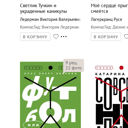
Светлик Тучкин и
Моё сердце прыг
украденные каникулы
смеётся
Ледерман Виктория Валерьевна
Лагеркранц Русе
КомпасГид
:
Виктория Ледерман
КомпасГид
:
Дюнне и
В КОРЗИНУ
В КОРЗИНУ
9
рец.
22
фото