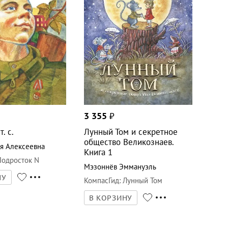
3 355
₽
. с.
Лунный Том и секретное
общество Великознаев.
я Алексеевна
Книга 1
Подросток N
Мэзоннёв Эммануэль
НУ
КомпасГид
:
Лунный Том
В КОРЗИНУ