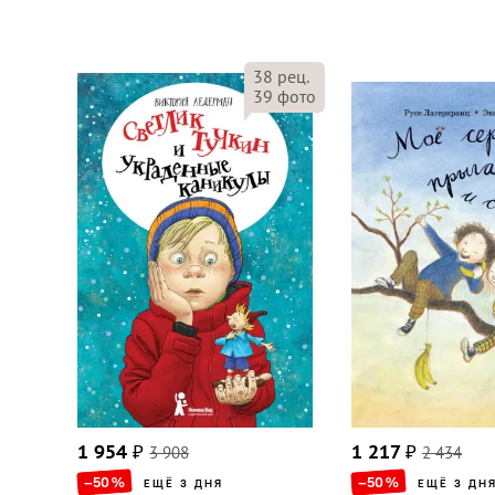
38
рец.
39
фото
1 954
₽
3 908
1 217
₽
2 434
–50
%
–50
%
ЕЩЁ 3 ДНЯ
ЕЩЁ 3 ДН