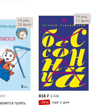
24
рец.
14
рец.
21
фото
28
фото
даже
818
₽
2 728
вляется гулять.
–70
%
ЕЩЁ 3 ДНЯ