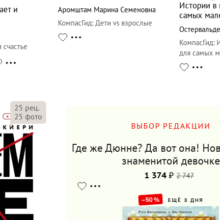
Истории в 
ает и
Аромштам Марина Семеновна
самых мал
КомпасГид
:
Дети vs взрослые
Остервальд
КомпасГид
:
 счастье
для самых 
25
рец.
25
фото
ВЫБОР РЕДАКЦИИ
Где же Дюнне? Да вот она! Нов
знаменитой девочке
1 374
₽
2 747
–50
%
ЕЩЁ 3 ДНЯ