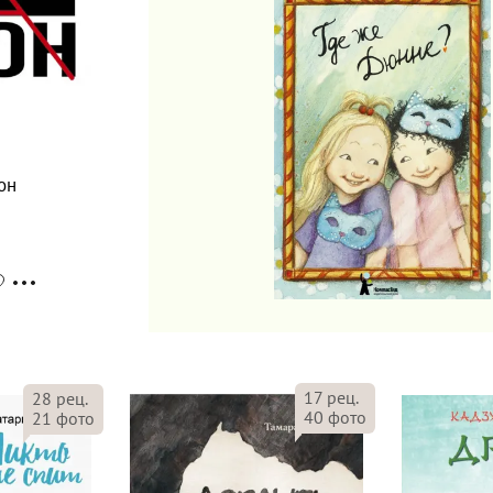
Я
он
17
рец.
28
рец.
40
фото
21
фото