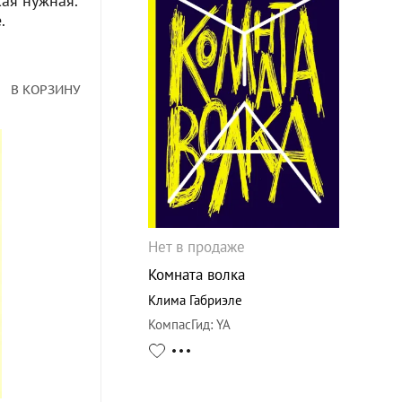
кая нужная.
.
В КОРЗИНУ
Нет в продаже
Комната волка
Клима Габриэле
КомпасГид
:
YA