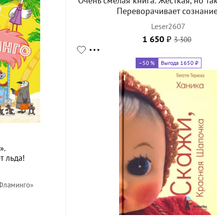
Очень смелая книга. Жесткая, но та
Переворачивает сознание
Leser2607
1 650
₽
3 300
–50
%
Выгода 1650 ₽
».
т льда!
Фламинго»