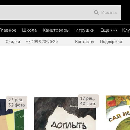
Искать
Главное
Школа
Канцтовары
Игрушки
Еще
Кл
Скидки
+7 499 920-95-25
Контакты
Поддержка
17
рец.
23
рец.
40
фото
32
фото