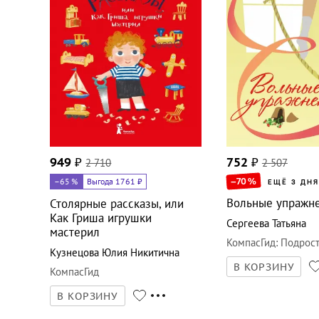
949
₽
2 710
752
₽
2 507
–70
%
–65
%
Выгода 1761 ₽
ЕЩЁ 3 ДНЯ
Вольные упражн
Столярные рассказы, или
Как Гриша игрушки
Сергеева Татьяна
мастерил
КомпасГид
:
Подрост
Кузнецова Юлия Никитична
В КОРЗИНУ
КомпасГид
В КОРЗИНУ