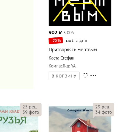
902
₽
3 005
–70
%
ЕЩЁ 3 ДНЯ
Притворяясь мертвым
Каста Стефан
КомпасГид
:
YA
В КОРЗИНУ
25
рец.
29
рец.
39
фото
34
фото