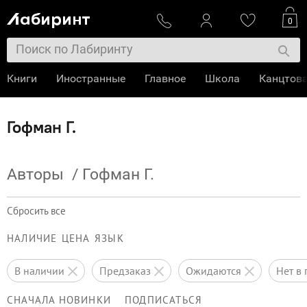
0
Книги
Иностранные
Главное
Школа
Канцтов
Гофман Г.
Авторы
/
Гофман Г.
Сбросить все
НАЛИЧИЕ
ЦЕНА
ЯЗЫК
в наличии
предзаказ
ожидаются
нет 
СНАЧАЛА НОВИНКИ
ПОДПИСАТЬСЯ