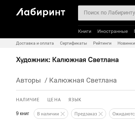
Книги
Иностранные
Доставка и оплата
Сертификаты
Рейтинги
Новинки
Художник: Калюжная Светлана
Авторы
/
Калюжная Светлана
НАЛИЧИЕ
ЦЕНА
ЯЗЫК
в наличии
предзаказ
ожидают
9 книг