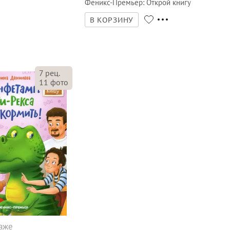
Феникс-Премьер
:
Открой книгу
В КОРЗИНУ
7
рец.
11
фото
даже