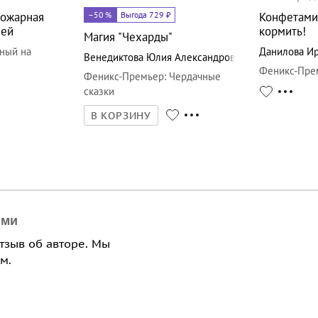
Пожарная
–50
%
Выгода 729 ₽
Конфетами 
лей
кормить!
Магия "Чехарды"
ный на
Данилова И
Венедиктова Юлия Александровна
Феникс-Пре
Феникс-Премьер
:
Чердачные
сказки
В КОРЗИНУ
ями
отзыв об авторе. Мы
м.