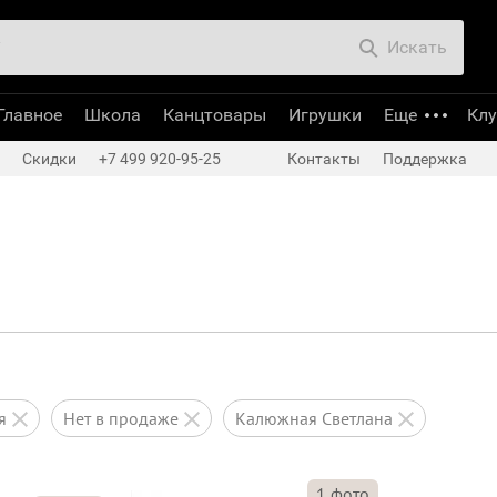
Искать
Главное
Школа
Канцтовары
Игрушки
Еще
Кл
Скидки
+7 499 920-95-25
Контакты
Поддержка
ся
нет в продаже
Калюжная Светлана
1
фото