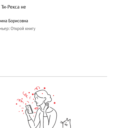
Ти-Рекса не
рина Борисовна
мьер
:
Открой книгу