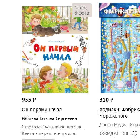
1
рец.
6
фото
955
₽
310
₽
Он первый начал
Ходилки. Фабрик
мороженого
Рабцева Татьяна Сергеевна
Дрофа Медиа
:
Игры
Стрекоза
:
Счастливое детство.
Книги в переплете цв.илл.
ОЖИДАЕТСЯ