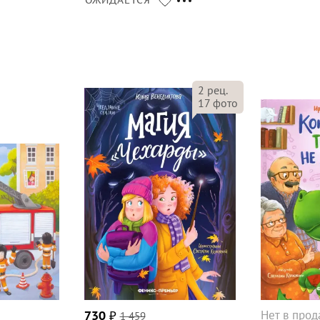
ОЖИДАЕТСЯ
2
рец.
17
фото
Нет в про
730
₽
1 459