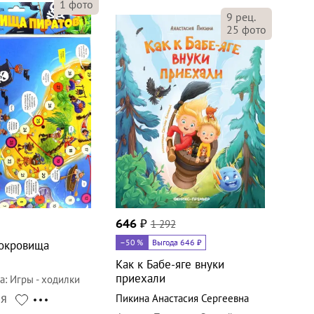
1
фото
9
рец.
25
фото
646
₽
1 292
–50
%
Выгода 646 ₽
Сокровища
Как к Бабе-яге внуки
приехали
а
:
Игры - ходилки
Пикина Анастасия Сергеевна
СЯ