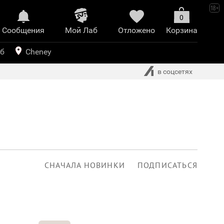
0
Сообщения
Mой Лаб​
Отложено
Корзина
иринт
уб
Cheney
в соцсетях
СНАЧАЛА НОВИНКИ
ПОДПИСАТЬСЯ