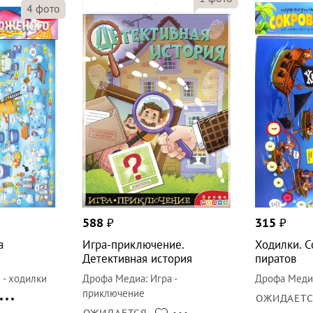
4
фото
588
₽
315
₽
а
Игра-приключение.
Ходилки. 
Детективная история
пиратов
 - ходилки
Дрофа Медиа
:
Игра -
Дрофа Меди
приключение
ОЖИДАЕТ