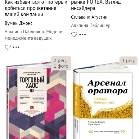
Как избавиться от потерь и
рынке FOREX. Взгляд
добиться процветания
инсайдера
вашей компании
Сильвани Агустин
Вумек
,
Джонс
Альпина Паблишер
Альпина Паблишер
:
Модели
менеджмента ведущих
корпораций
2
рец.
1
рец.
1
фото