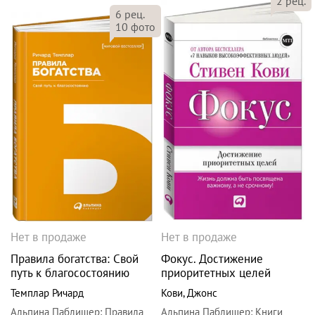
2
рец.
6
рец.
10
фото
Нет в продаже
Нет в продаже
Правила богатства: Свой
Фокус. Достижение
путь к благосостоянию
приоритетных целей
Темплар Ричард
Кови
,
Джонс
Альпина Паблишер
:
Правила
Альпина Паблишер
:
Книги