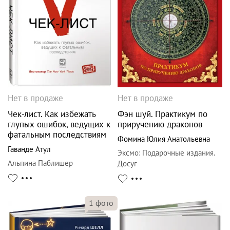
Нет в продаже
Нет в продаже
Чек-лист. Как избежать
Фэн шуй. Практикум по
глупых ошибок, ведущих к
приручению драконов
фатальным последствиям
Фомина Юлия Анатольевна
Гаванде Атул
Эксмо
:
Подарочные издания.
Альпина Паблишер
Досуг
1
фото