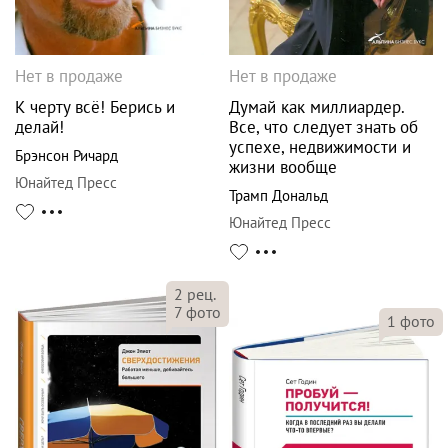
Нет в продаже
Нет в продаже
К черту всё! Берись и
Думай как миллиардер.
делай!
Все, что следует знать об
успехе, недвижимости и
Брэнсон Ричард
жизни вообще
Юнайтед Пресс
Трамп Дональд
Юнайтед Пресс
2
рец.
7
фото
1
фото