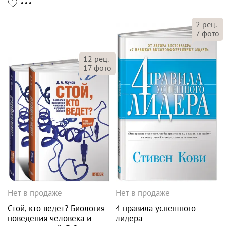
2
рец.
7
фото
12
рец.
17
фото
Нет в продаже
Нет в продаже
Стой, кто ведет? Биология
4 правила успешного
поведения человека и
лидера