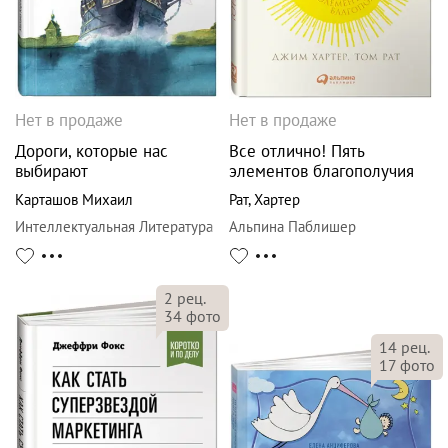
Нет в продаже
Нет в продаже
Дороги, которые нас
Все отлично! Пять
выбирают
элементов благополучия
Карташов Михаил
Рат
,
Хартер
Интеллектуальная Литература
Альпина Паблишер
2
рец.
34
фото
14
рец.
17
фото