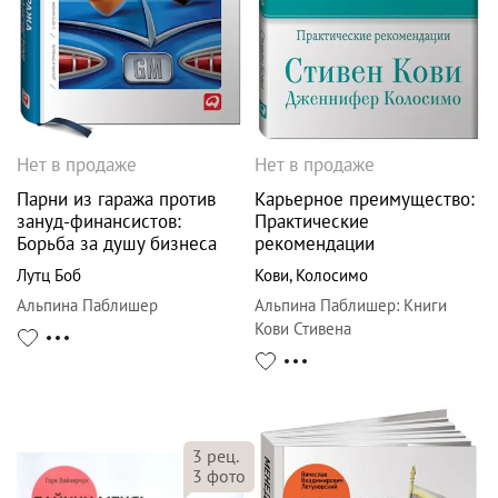
Нет в продаже
Нет в продаже
Парни из гаража против
Карьерное преимущество:
зануд-финансистов:
Практические
Борьба за душу бизнеса
рекомендации
Лутц Боб
Кови
,
Колосимо
Альпина Паблишер
Альпина Паблишер
:
Книги
Кови Стивена
3
рец.
3
фото