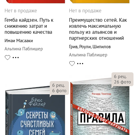
Нет в продаже
Нет в продаже
Гемба кайдзен. Путь к
Преимущество сетей. Как
снижению затрат и
извлечь максимальную
повышению качества
пользу из альянсов и
партнерских отношений
Имаи Масааки
Грив
,
Роули
,
Шипилов
Альпина Паблишер
Альпина Паблишер
6
рец.
26
фото
6
рец.
6
фото