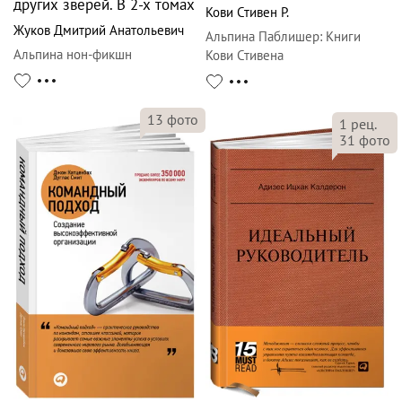
других зверей. В 2-х томах
Кови Стивен Р.
Жуков Дмитрий Анатольевич
Альпина Паблишер
:
Книги
Альпина нон-фикшн
Кови Стивена
13
фото
1
рец.
31
фото