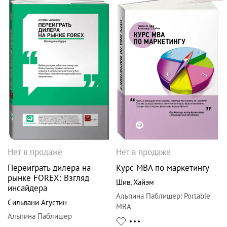
Нет в продаже
Нет в продаже
Переиграть дилера на
Курс MBA по маркетингу
рынке FOREX: Взгляд
Шив
,
Хайэм
инсайдера
Альпина Паблишер
:
Portable
Сильвани Агустин
MBA
Альпина Паблишер