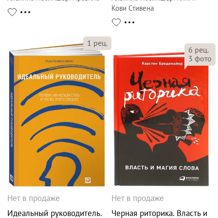
Кови Стивена
1
рец.
6
рец.
3
фото
Нет в продаже
Нет в продаже
Идеальный руководитель.
Черная риторика. Власть и