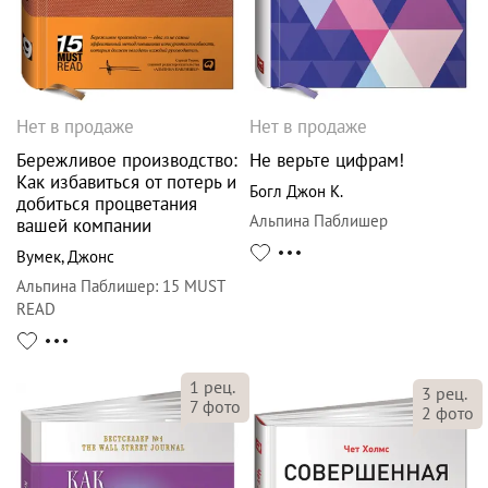
Нет в продаже
Нет в продаже
Бережливое производство:
Не верьте цифрам!
Как избавиться от потерь и
Богл Джон К.
добиться процветания
Альпина Паблишер
вашей компании
Вумек
,
Джонс
Альпина Паблишер
:
15 MUST
READ
1
рец.
3
рец.
7
фото
2
фото