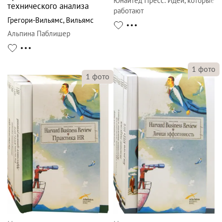
Юнайтед Пресс
:
Идеи, которые
технического анализа
работают
Грегори-Вильямс
,
Вильямс
Альпина Паблишер
1
фото
1
фото