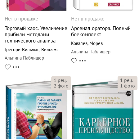
Нет в продаже
Нет в продаже
Торговый хаос. Увеличение
Арсенал оратора. Полный
прибыли методами
боекомплект
технического анализа
Ковалев
,
Морев
Грегори-Вильямс
,
Вильямс
Альпина Паблишер
Альпина Паблишер
1
рец.
1
рец.
2
фото
1
фото