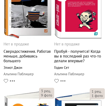
Нет в продаже
Нет в продаже
Сверхдостижения. Работая
Пробуй - получится! Когда
меньше, добиваясь
вы в последний раз что-то
большего
делали впервые?
Элиот Джон
Годин Сет
Альпина Паблишер
Альпина Паблишер
3
рец.
1
рец.
9
фото
1
фото