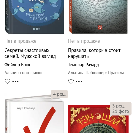
Нет в продаже
Нет в продаже
Секреты счастливых
Правила, которые стоит
семей. Мужской взгляд
нарушать
Фейлер Брюс
Темплар Ричард
Альпина нон-фикшн
Альпина Паблишер
:
Правила
4
рец.
3
рец.
21
фото