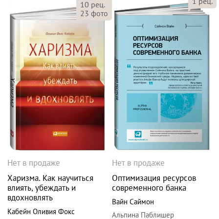
1
рец.
10
рец.
23
фото
Нет в продаже
Нет в продаже
Харизма. Как научиться
Оптимизация ресурсов
влиять, убеждать и
современного банка
вдохновлять
Вайн Саймон
Кабейн Оливия Фокс
Альпина Паблишер