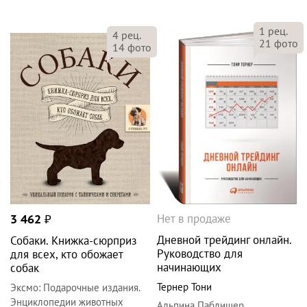
1
рец.
4
рец.
21
фото
14
фото
Нет в продаже
3 462
₽
Дневной трейдинг онлайн.
Собаки. Книжка-сюрприз
Руководство для
для всех, кто обожает
начинающих
собак
Тернер Тони
Эксмо
:
Подарочные издания.
Энциклопедии животных
Альпина Паблишер