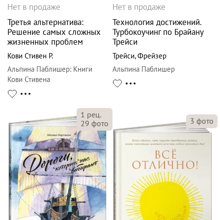
Нет в продаже
Нет в продаже
Третья альтернатива:
Технология достижений.
Решение самых сложных
Турбокоучинг по Брайану
жизненных проблем
Трейси
Кови Стивен Р.
Трейси
,
Фрейзер
Альпина Паблишер
:
Книги
Альпина Паблишер
Кови Стивена
1
рец.
3
фото
29
фото