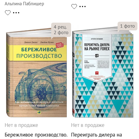
Альпина Паблишер
1
фото
4
рец.
2
фото
Нет в продаже
Нет в продаже
Бережливое производство.
Переиграть дилера на