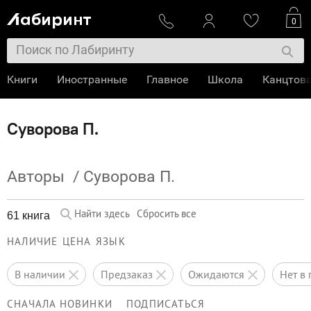
0
Книги
Иностранные
Главное
Школа
Канцтов
Суворова П.
Авторы
/
Суворова П.
Найти здесь
Сбросить все
61 книга
НАЛИЧИЕ
ЦЕНА
ЯЗЫК
в наличии
предзаказ
ожидаются
нет 
СНАЧАЛА НОВИНКИ
ПОДПИСАТЬСЯ