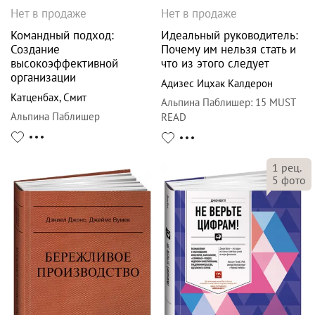
Нет в продаже
Нет в продаже
Командный подход:
Идеальный руководитель:
Создание
Почему им нельзя стать и
высокоэффективной
что из этого следует
организации
Адизес Ицхак Калдерон
Катценбах
,
Смит
Альпина Паблишер
:
15 MUST
Альпина Паблишер
READ
1
рец.
5
фото