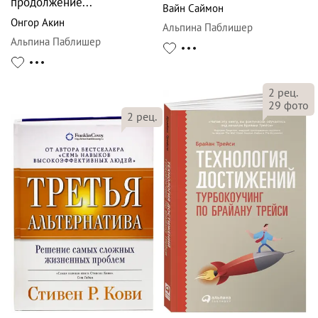
продолжение...
Вайн Саймон
Онгор Акин
Альпина Паблишер
Альпина Паблишер
2
рец.
29
фото
2
рец.