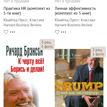
Нет в продаже
Нет в продаже
Практика HR (комплект из
Личная эффективность
5-ти книг)
(комплект из 5 книг)
Юнайтед Пресс
:
Классика
Юнайтед Пресс
:
Классика
Harvard Business Review
Harvard Business Review
3
рец.
1
фото
2
рец.
1
фото