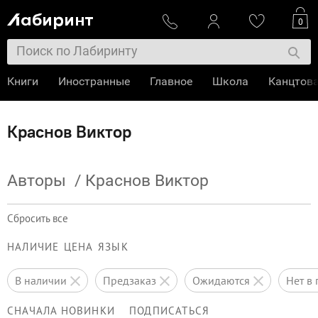
0
Книги
Иностранные
Главное
Школа
Канцтов
Краснов Виктор
Авторы
/
Краснов Виктор
Сбросить все
НАЛИЧИЕ
ЦЕНА
ЯЗЫК
в наличии
предзаказ
ожидаются
нет 
СНАЧАЛА НОВИНКИ
ПОДПИСАТЬСЯ