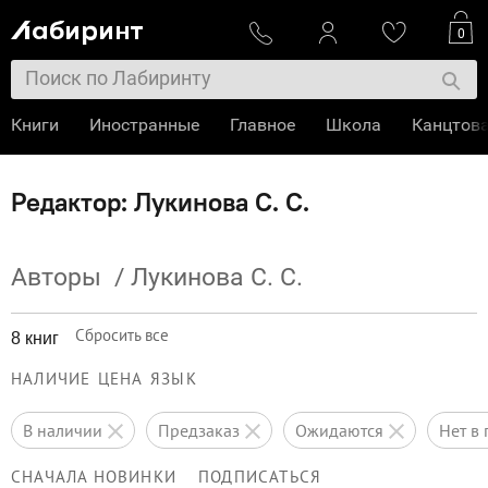
0
Книги
Иностранные
Главное
Школа
Канцтов
Редактор: Лукинова С. С.
Авторы
/
Лукинова С. С.
Сбросить все
8 книг
НАЛИЧИЕ
ЦЕНА
ЯЗЫК
в наличии
предзаказ
ожидаются
нет 
СНАЧАЛА НОВИНКИ
ПОДПИСАТЬСЯ