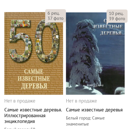
6
рец.
10
рец.
37
фото
39
фото
Нет в продаже
Нет в продаже
Самые известные деревья.
Самые известные деревья
Иллюстрированная
Белый город
:
Самые
энциклопедия
знаменитые