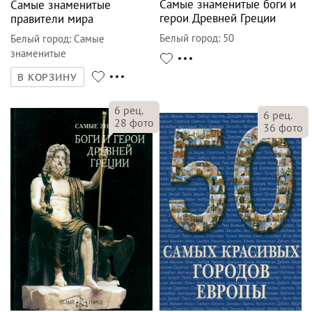
Самые знаменитые боги и
Самые знаменитые
герои Древней Греции
правители мира
Белый город
:
50
Белый город
:
Самые
знаменитые
В КОРЗИНУ
6
рец.
6
рец.
28
фото
36
фото