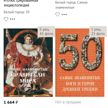
Иллюстрированная
Белый город
:
Самые
энциклопедия
знаменитые
Белый город
:
50
5
рец.
5
рец.
41
фото
25
фото
Нет в продаже
1 664
₽