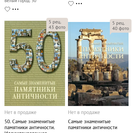
Белый город
:
50
5
рец.
5
рец.
43
фото
40
фото
Нет в продаже
Нет в продаже
50. Самые знаменитые
Самые знаменитые
памятники античности.
памятники античности