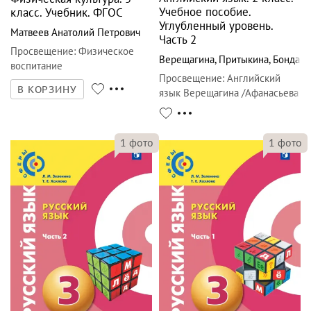
Учебное пособие.
класс. Учебник. ФГОС
Углубленный уровень.
Матвеев Анатолий Петрович
Часть 2
Просвещение
:
Физическое
Верещагина
,
Притыкина
,
Бондаре
воспитание
Просвещение
:
Английский
В КОРЗИНУ
язык Верещагина /Афанасьева
1
фото
1
фото