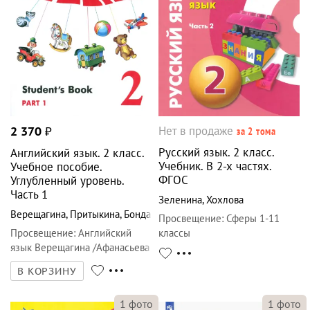
Нет в продаже
2 370
₽
за 2 тома
Русский язык. 2 класс.
Английский язык. 2 класс.
Учебник. В 2-х частях.
Учебное пособие.
ФГОС
Углубленный уровень.
Часть 1
Зеленина
,
Хохлова
Верещагина
,
Притыкина
,
Бондаренко
Просвещение
:
Сферы 1-11
Просвещение
:
Английский
классы
язык Верещагина /Афанасьева
В КОРЗИНУ
1
фото
1
фото