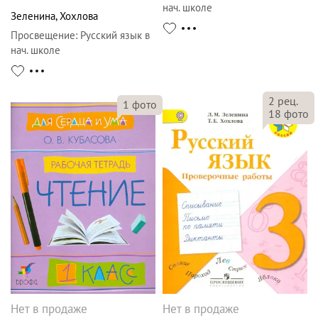
нач. школе
Зеленина
,
Хохлова
Просвещение
:
Русский язык в
нач. школе
2
рец.
1
фото
18
фото
Нет в продаже
Нет в продаже