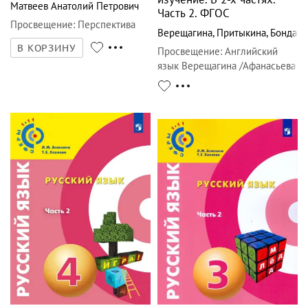
Матвеев Анатолий Петрович
Часть 2. ФГОС
Просвещение
:
Перспектива
Верещагина
,
Притыкина
,
Бондаре
В КОРЗИНУ
Просвещение
:
Английский
язык Верещагина /Афанасьева