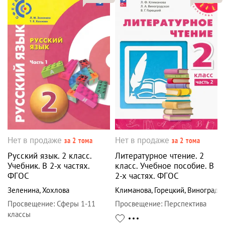
Нет в продаже
Нет в продаже
за 2 тома
за 2 тома
Русский язык. 2 класс.
Литературное чтение. 2
Учебник. В 2-х частях.
класс. Учебное пособие. В
ФГОС
2-х частях. ФГОС
Зеленина
,
Хохлова
Климанова
,
Горецкий
,
Виноградск
Просвещение
:
Сферы 1-11
Просвещение
:
Перспектива
классы