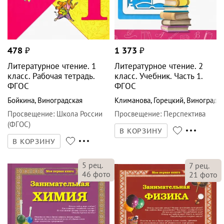
478
₽
1 373
₽
Литературное чтение. 1
Литературное чтение. 2
класс. Рабочая тетрадь.
класс. Учебник. Часть 1.
ФГОС
ФГОС
Бойкина
,
Виноградская
Климанова
,
Горецкий
,
Виноградск
Просвещение
:
Школа России
Просвещение
:
Перспектива
(ФГОС)
В КОРЗИНУ
В КОРЗИНУ
5
рец.
7
рец.
46
фото
21
фото