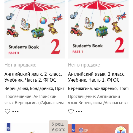
Нет в продаже
Нет в продаже
Английский язык. 2 класс.
Английский язык. 2 класс.
Учебник. Часть 2. ФГОС
Учебник. Часть 1. ФГОС
Верещагина
,
Бондаренко
,
Притыкина
Верещагина
,
Бондаренко
,
Притык
Просвещение
:
Английский
Просвещение
:
Английский
язык Верещагина /Афанасьева
язык Верещагина /Афанасьева
6
рец.
9
фото