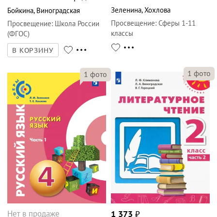
Зеленина
,
Хохлова
Бойкина
,
Виноградская
Просвещение
:
Сферы 1-11
Просвещение
:
Школа России
классы
(ФГОС)
В КОРЗИНУ
1
фото
1
фото
Нет в продаже
1 373
₽