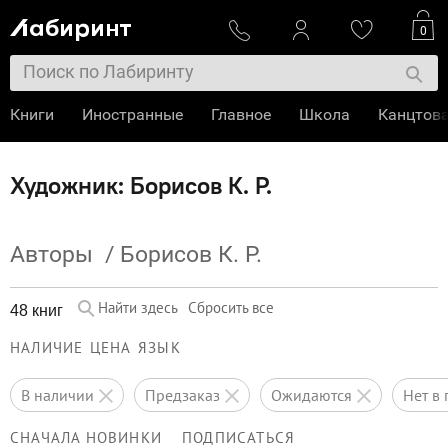
0
Книги
Иностранные
Главное
Школа
Канцтов
Художник: Борисов К. Р.
Авторы
/
Борисов К. Р.
Найти здесь
Сбросить все
48 книг
НАЛИЧИЕ
ЦЕНА
ЯЗЫК
в наличии
предзаказ
ожидаются
нет 
СНАЧАЛА НОВИНКИ
ПОДПИСАТЬСЯ