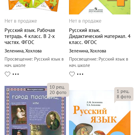
Нет в продаже
Нет в продаже
Русский язык. Рабочая
Русский язык.
тетрадь. 4 класс. В 2-х
Дидактический материал. 4
частях. ФГОС
класс. ФГОС
Зеленина
,
Хохлова
Зеленина
,
Хохлова
Просвещение
:
Русский язык в
Просвещение
:
Русский язык в
нач. школе
нач. школе
10
рец.
1
рец.
20
фото
8
фото