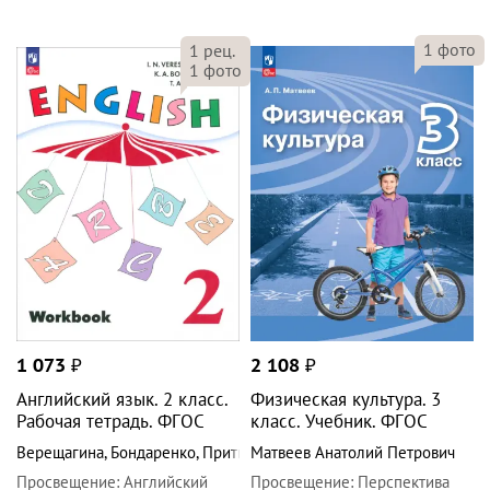
1
фото
1
рец.
1
фото
1 073
₽
2 108
₽
Английский язык. 2 класс.
Физическая культура. 3
Рабочая тетрадь. ФГОС
класс. Учебник. ФГОС
Верещагина
,
Бондаренко
,
Притыкина
Матвеев Анатолий Петрович
Просвещение
:
Английский
Просвещение
:
Перспектива