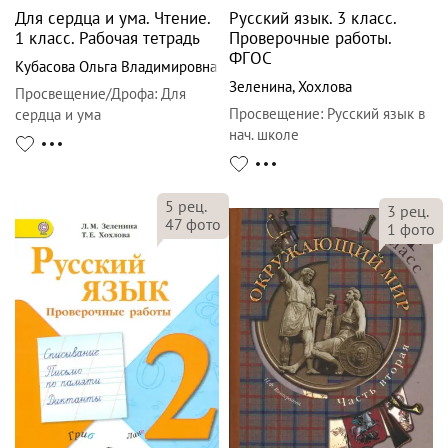
Для сердца и ума. Чтение.
Русский язык. 3 класс.
1 класс. Рабочая тетрадь
Проверочные работы.
ФГОС
Кубасова Ольга Владимировна
Зеленина
,
Хохлова
Просвещение/Дрофа
:
Для
Просвещение
:
Русский язык в
сердца и ума
нач. школе
5
рец.
3
рец.
47
фото
1
фото