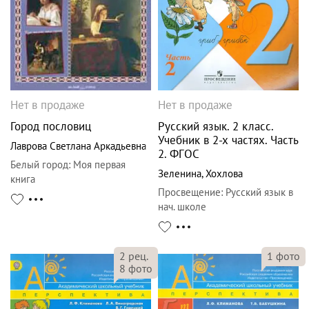
Нет в продаже
Нет в продаже
Город пословиц
Русский язык. 2 класс.
Учебник в 2-х частях. Часть
Лаврова Светлана Аркадьевна
2. ФГОС
Белый город
:
Моя первая
Зеленина
,
Хохлова
книга
Просвещение
:
Русский язык в
нач. школе
2
рец.
1
фото
8
фото