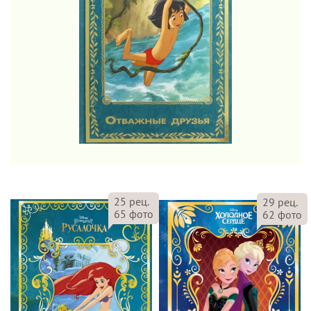
25
рец.
29
рец.
65
фото
62
фото