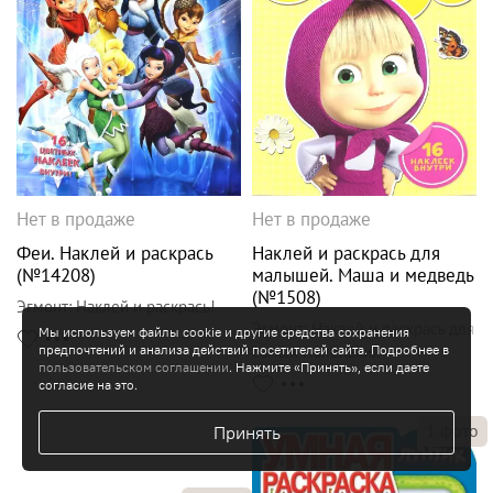
Нет в продаже
Нет в продаже
Феи. Наклей и раскрась
Наклей и раскрась для
(№14208)
малышей. Маша и медведь
(№1508)
Эгмонт
:
Наклей и раскрась!
Эгмонт
:
Наклей и раскрась для
Мы используем файлы cookie и другие средства сохранения
самых маленьких
предпочтений и анализа действий посетителей сайта. Подробнее в
пользовательском соглашении
. Нажмите «Принять», если даете
согласие на это.
1
фото
Принять