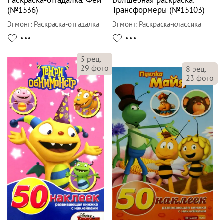
Раскраска-отгадалка. Феи
Волшебная раскраска.
(№1536)
Трансформеры (№15103)
Эгмонт
:
Раскраска-отгадалка
Эгмонт
:
Раскраска-классика
5
рец.
29
фото
8
рец.
23
фото