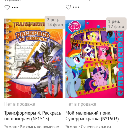
2
рец.
1
рец.
14
фото
12
фото
Нет в продаже
Нет в продаже
Трансформеры 4. Раскрась
Мой маленький пони.
по номерам (№1515)
Суперраскраска (№1503)
Эгмонт
:
Раскрась по номерам
Эгмонт
:
Суперраскраска