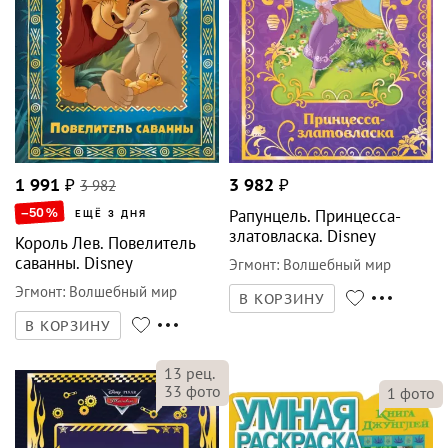
1 991
₽
3 982
3 982
₽
–50
%
Рапунцель. Принцесса-
ЕЩЁ 3 ДНЯ
златовласка. Disney
Король Лев. Повелитель
саванны. Disney
Эгмонт
:
Волшебный мир
Эгмонт
:
Волшебный мир
В КОРЗИНУ
В КОРЗИНУ
13
рец.
33
фото
1
фото