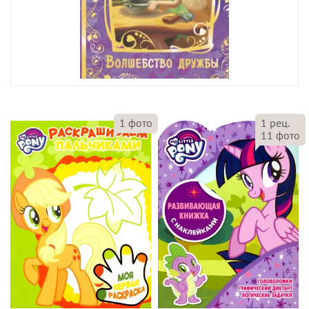
1
фото
1
рец.
11
фото