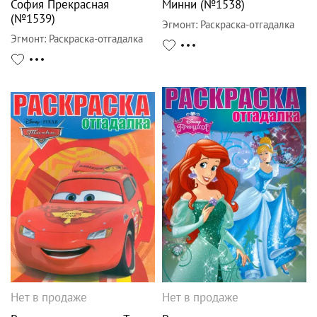
София Прекрасная
Минни (№1538)
(№1539)
Эгмонт
:
Раскраска-отгадалка
Эгмонт
:
Раскраска-отгадалка
Нет в продаже
Нет в продаже