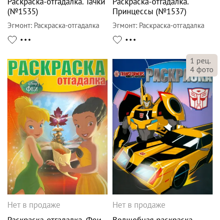
Раскраска-отгадалка. Тачки
Раскраска-отгадалка.
(№1535)
Принцессы (№1537)
Эгмонт
:
Раскраска-отгадалка
Эгмонт
:
Раскраска-отгадалка
1
рец.
4
фото
Нет в продаже
Нет в продаже