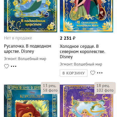
Нет в продаже
2 231
₽
Русалочка. В подводном
Холодное сердце. В
царстве. Disney
северном королевстве.
Disney
Эгмонт
:
Волшебный мир
Эгмонт
:
Волшебный мир
В КОРЗИНУ
13
рец.
18
рец.
58
фото
102
фото