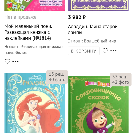
Нет в продаже
3 982
₽
Мой маленький пони.
Аладдин. Тайна старой
Развающая книжка с
лампы
наклейками (№1814)
Эгмонт
:
Волшебный мир
Эгмонт
:
Развивающая книжка с
В КОРЗИНУ
наклейками
13
рец.
37
рец.
40
фото
42
фото