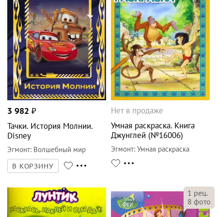
Нет в продаже
3 982
₽
Умная раскраска. Книга
Тачки. История Молнии.
Джунглей (№16006)
Disney
Эгмонт
:
Умная раскраска
Эгмонт
:
Волшебный мир
В КОРЗИНУ
1
рец.
8
фото