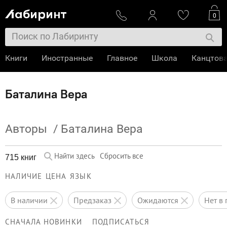
0
Книги
Иностранные
Главное
Школа
Канцтов
Баталина Вера
Авторы
/
Баталина Вера
Найти здесь
Сбросить все
715 книг
НАЛИЧИЕ
ЦЕНА
ЯЗЫК
в наличии
предзаказ
ожидаются
нет 
СНАЧАЛА НОВИНКИ
ПОДПИСАТЬСЯ