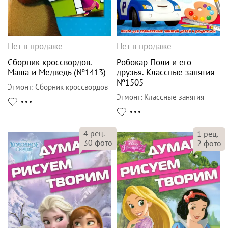
Нет в продаже
Нет в продаже
Сборник кроссвордов.
Робокар Поли и его
Маша и Медведь (№1413)
друзья. Классные занятия
№1505
Эгмонт
:
Сборник кроссвордов
Эгмонт
:
Классные занятия
4
рец.
1
рец.
30
фото
2
фото