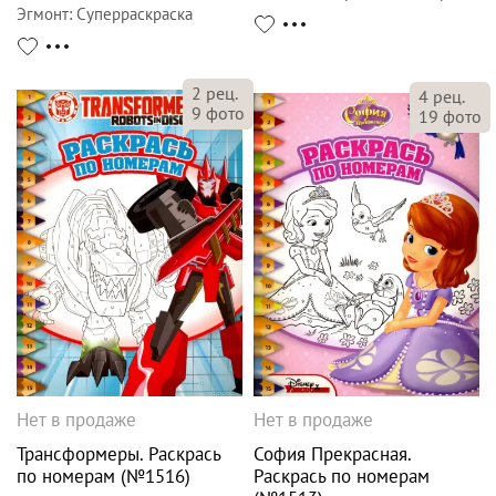
Эгмонт
:
Суперраскраска
2
рец.
4
рец.
9
фото
19
фото
Нет в продаже
Нет в продаже
Трансформеры. Раскрась
София Прекрасная.
по номерам (№1516)
Раскрась по номерам