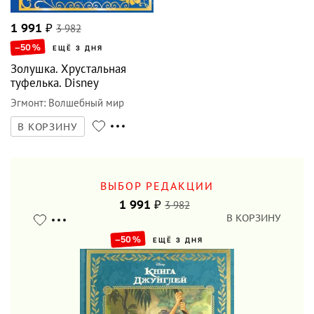
1 991
₽
3 982
–50
%
ЕЩЁ 3 ДНЯ
Золушка. Хрустальная
туфелька. Disney
Эгмонт
:
Волшебный мир
В КОРЗИНУ
ВЫБОР РЕДАКЦИИ
1 991
₽
3 982
В КОРЗИНУ
–50
%
ЕЩЁ 3 ДНЯ