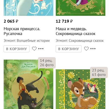
2 065
₽
12 719
₽
Морская принцесса.
Маша и медведь.
Русалочка
Сокровищница сказок
Эгмонт
:
Волшебные истории
Эгмонт
:
Сокровищница сказок
В КОРЗИНУ
В КОРЗИНУ
14
рец.
26
фото
23
рец.
63
фото