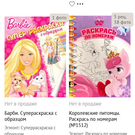
5
рец.
1
фото
38
фото
Нет в продаже
Нет в продаже
Барби. Супераскраска с
Королевские питомцы.
образцом
Раскрась по номерам
(№1512)
Эгмонт
:
Суперраскраска с
Эгмонт
:
Раскрась по номерам
образцом