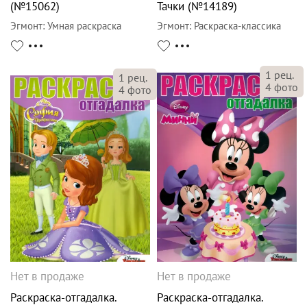
(№15062)
Тачки (№14189)
Эгмонт
:
Умная раскраска
Эгмонт
:
Раскраска-классика
1
рец.
1
рец.
4
фото
4
фото
Нет в продаже
Нет в продаже
Раскраска-отгадалка.
Раскраска-отгадалка.