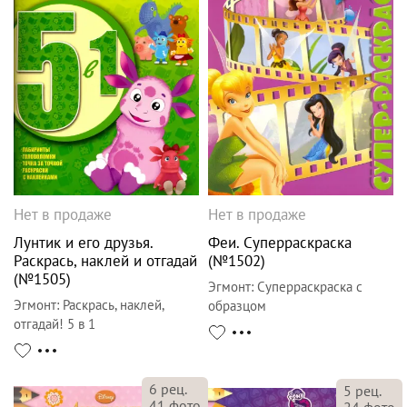
Нет в продаже
Нет в продаже
Лунтик и его друзья.
Феи. Суперраскраска
Раскрась, наклей и отгадай
(№1502)
(№1505)
Эгмонт
:
Суперраскраска с
Эгмонт
:
Раскрась, наклей,
образцом
отгадай! 5 в 1
6
рец.
5
рец.
41
фото
24
фото