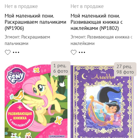
Нет в продаже
Нет в продаже
Мой маленький пони.
Мой маленький пони.
Раскрашиваем пальчиками
Развивающая книжка с
(№1906)
наклейками (№1802)
Эгмонт
:
Раскрашиваем
Эгмонт
:
Развивающая книжка с
пальчиками
наклейками
1
рец.
27
рец.
6
фото
98
фото