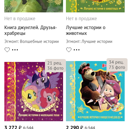
Нет в продаже
Нет в продаже
Книга джунглей. Друзья-
Лучшие истории о
храбрецы
животных
Эгмонт
:
Волшебные истории
Эгмонт
:
Лучшие истории
34
рец.
21
рец.
73
фото
36
фото
3 272
₽
6 544
2 290
₽
6 544