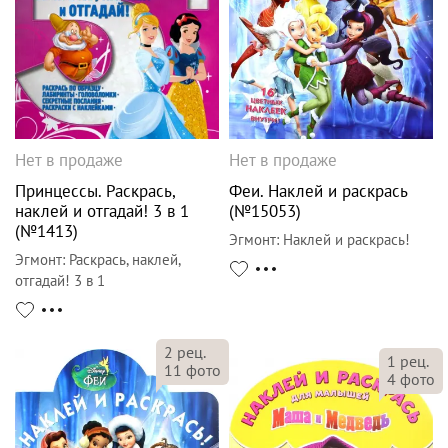
Нет в продаже
Нет в продаже
Принцессы. Раскрась,
Феи. Наклей и раскрась
наклей и отгадай! 3 в 1
(№15053)
(№1413)
Эгмонт
:
Наклей и раскрась!
Эгмонт
:
Раскрась, наклей,
отгадай! 3 в 1
2
рец.
1
рец.
11
фото
4
фото