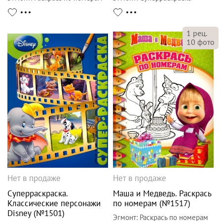
1
рец.
10
фото
Нет в продаже
Нет в продаже
Суперраскраска.
Маша и Медведь. Раскрась
Классические персонажи
по номерам (№1517)
Disney (№1501)
Эгмонт
:
Раскрась по номерам