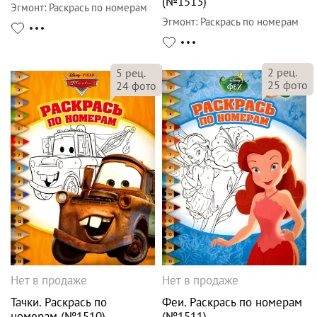
(№1513)
Эгмонт
:
Раскрась по номерам
Эгмонт
:
Раскрась по номерам
2
рец.
5
рец.
25
фото
24
фото
Нет в продаже
Нет в продаже
Тачки. Раскрась по
Феи. Раскрась по номерам
номерам (№1510)
(№1511)