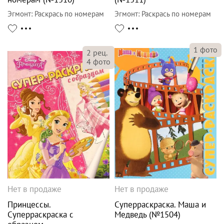
Эгмонт
:
Раскрась по номерам
Эгмонт
:
Раскрась по номерам
1
фото
2
рец.
4
фото
Нет в продаже
Нет в продаже
Принцессы.
Суперраскраска. Маша и
Суперраскраска с
Медведь (№1504)