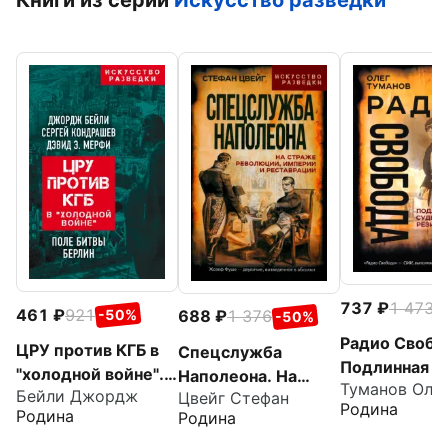
Книги из серии
Искусство разведки
737
1 473
-
461
921
688
1 376
-50%
-50%
Радио Свобо
ЦРУ против КГБ в
Спецслужба
Подлинная с
"холодной войне".
Наполеона. На
Туманов Оле
резидента
Бейли Джордж
Цвейг Стефан
Поле битвы Берлин
страже
Родина
Родина
Родина
Революции,
Империи и