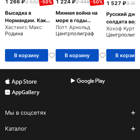
1 266
2 532
1 224
2 448
-50%
-50%
1 527
3 05
Высадка в
Минная война на
Русский дне
Нормандии. Как
море в годы
солдата верм
Хастингс Макс
Лотт Арнольд
был открыт Второй
Второй мировой.
Хохоф Курт
От Вислы до 
Родина
Центрполиграф
Центрполигр
фронт
Операции
1941-1943
тральщиков и
заградителей
В корзину
В корзину
В корзин
Мы в соцсетях
Каталог