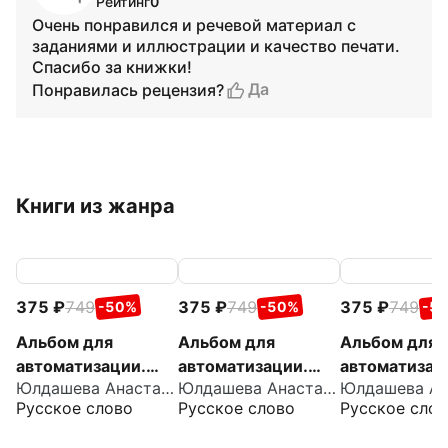
Рейтинг
0
Очень понравился и речевой материал с
заданиями и иллюстрации и качество печати.
Спасибо за книжки!
Да
Понравилась рецензия?
Книги из жанра
375
749
375
749
375
749
-50%
-50%
-5
Альбом для
Альбом для
Альбом для
автоматизации.
автоматизации.
автоматизац
Юлдашева Анастасия Павловна
Юлдашева Анастасия Павловна
Звук Ш
Звук С
Звук Р
Русское слово
Русское слово
Русское слов