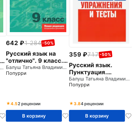
642
1 284
-50%
Русский язык на
359
717
-50%
"отлично". 9 класс.
Русский язык.
Пособие для
Балуш Татьяна Владимировна
луш Татьяна Владимировна
Пунктуация.
Попурри
учащихся
Упражнения и тесты
Балуш Татьяна Владимировна
Попурри
4.5
2 рецензии
3.8
4 рецензии
В корзину
В корзину