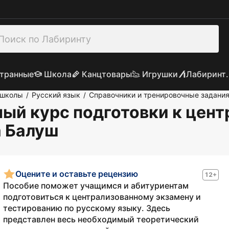
транные
Школа
Канцтовары
Игрушки
Лабиринт.
 школы
Русский язык
Справочники и тренировочные задани
/
/
ный курс подготовки к цен
а Балуш
Оцените и оставьте рецензию
12+
Пособие поможет учащимся и абитуриентам
подготовиться к централизованному экзамену и
тестированию по русскому языку. Здесь
представлен весь необходимый теоретический