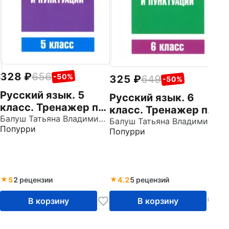
у
328
656
-50%
325
649
-50%
Русский язык. 5
Русский язык. 6
класс. Тренажер по
класс. Тренажер по
орфографии и
Балуш Татьяна Владимировна
орфографии и
Балуш Татьяна Владимировна
Попурри
пунктуации
Попурри
пунктуации
5
2 рецензии
4.2
5 рецензий
В корзину
В корзину