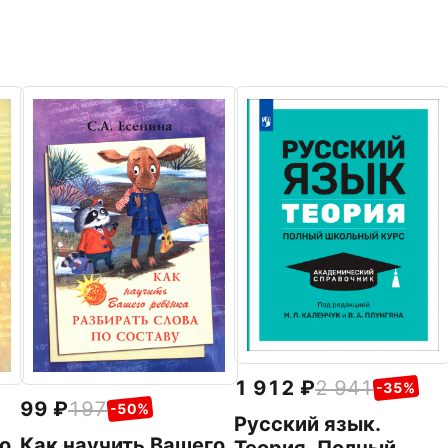
1 912
2 941
-35%
99
197
-50%
Русский язык.
о
Как научить Вашего