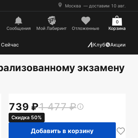
Москва
— доставим 10 авг.
0
Сообщения
Mой Лабиринт
Отложенные
Корзина
 Сейчас
Клуб
Акции
я
трализованному экзамену
739
1 477
Скидка 50%
Добавить в корзину