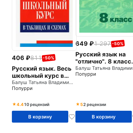
649
1 297
-50%
Русский язык на
406
811
-50%
"отлично". 8 класс.
Русский язык. Весь
Пособие для
Ба
Попурри
школьный курс в
учащихся
таблицах и схемах
Балуш Татьяна Владимировна
Попурри
4.4
10 рецензий
5
2 рецензии
В корзину
В корзину