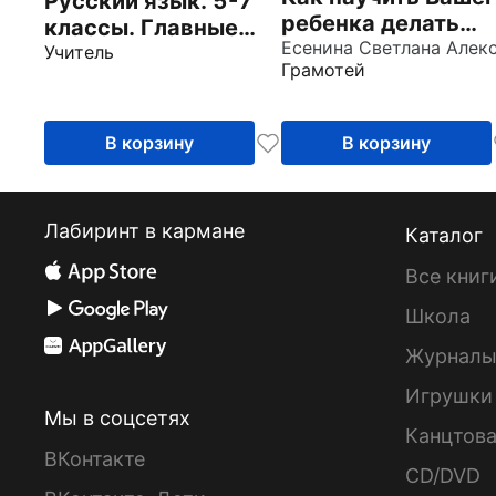
Русский язык. 5-7
ребенка делать
классы. Главные
синтаксический
правила. Экспресс-
Учитель
Грамотей
разбор
подготовка
предложения
В корзину
В корзину
Лабиринт в кармане
Каталог
Все книг
Школа
Журнал
Игрушки
Мы в соцсетях
Канцтов
ВКонтакте
CD/DVD