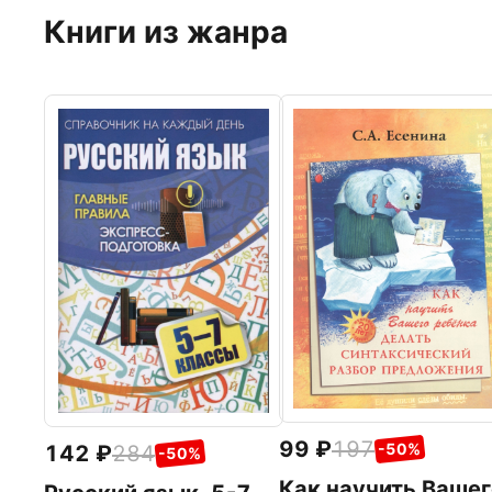
Книги из жанра
99
197
-50%
142
284
-50%
Как научить Вашег