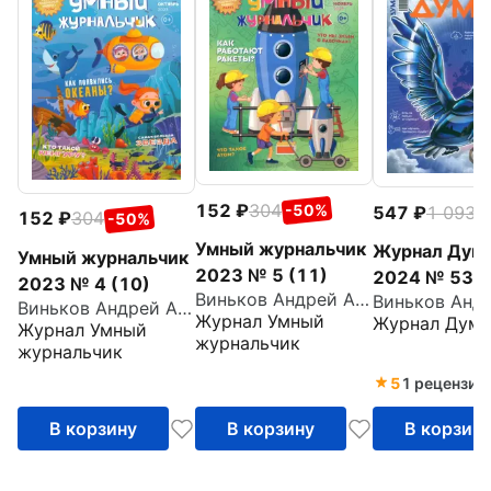
152
304
-50%
547
1 093
-
152
304
-50%
Умный журнальчик
Журнал Дум
Умный журнальчик
2023 № 5 (11)
2024 № 53 я
2023 № 4 (10)
Виньков Андрей Александрович
Виньков Андрей Александрович
Журнал Умный
Журнал Дум
Журнал Умный
журнальчик
журнальчик
5
1 рецензия
В корзину
В корзину
В корзин