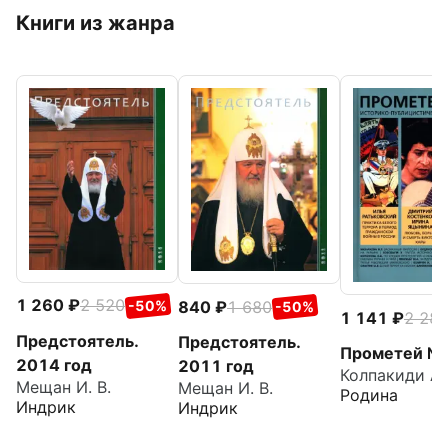
Книги из жанра
1 260
2 520
840
1 680
-50%
-50%
1 141
2 28
Предстоятель.
Предстоятель.
Прометей №
2014 год
2011 год
Мещан И. В.
Мещан И. В.
Родина
Индрик
Индрик