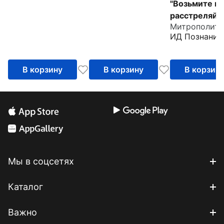
"Возьмите ме
расстреляйте
преподобно
ИД Познание
Гаврииле
(Ургебадзе)
В корзину
В корзину
В корзин
Мы в соцсетях
Каталог
Важно