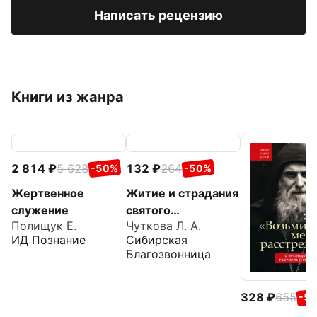
Написать рецензию
Книги из жанра
2 814
5 628
132
264
-50%
-50%
Жертвенное
Житие и страдания
служение
святого
Полищук Е.
Чуткова Л. А.
великомученика
ИД Познание
Сибирская
Евстафия Плакиды
Благозвонница
328
655
-5