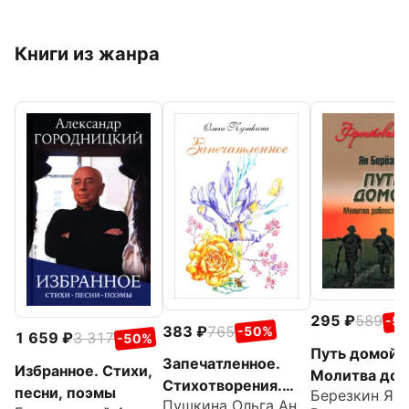
Книги из жанра
295
589
-5
383
765
-50%
1 659
3 317
-50%
Путь домой.
Запечатленное.
Избранное. Стихи,
Молитва доб
Стихотворения.
песни, поэмы
Березкин Ян
русской
Пушкина Ольга Анатольевна
Избранное