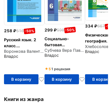
334
667
-5
299
598
-50%
258
516
-50%
Физическая
Социально-
Русский язык. 2
география. 6
бытовая
класс.
Начальный к
Субчева Вера Павловна
ориентировка. 6
Воронкова Валентина Васильевна
Владос
Методическое
Учебник для
Владос
Владос
класс. Учебное
пособие.
коррекцион
пособие. ФГОС
Адаптированные
учреждений V
5
1 рецензия
программы. ФГОС
вида
ОВЗ
В корзину
В корзину
В корзин
Книги из жанра