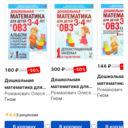
144
288
-5
300
599
-50%
180
360
-50%
Дошкольная
Дошкольная
Дошкольная
математика 
математика для
математика для
детей 3–4 ле
Романович Олеся Анатольевна
детей 3–4 лет с
Романович Олеся Анатольевна
детей 3–4 лет.
Гном
ОВЗ. Сценар
Гном
Гном
ОВЗ.
Адаптированные
образовател
Демонстрационны
программы.
деятельност
й материал. 1-й
Альбом
4.5
3 рецензии
год обучения
упражнений. ФГОС
В корзину
В корзину
В корзин