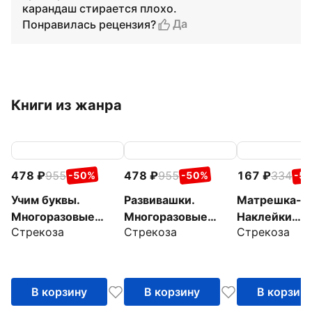
карандаш стирается плохо.
Да
Понравилась рецензия?
Книги из жанра
478
955
478
955
167
334
-50%
-50%
-5
Учим буквы.
Развивашки.
Матрешка-г
Многоразовые
Многоразовые
Наклейки
Стрекоза
Стрекоза
Стрекоза
рабочие тетради
рабочие тетради
матрешки
В корзину
В корзину
В корзин