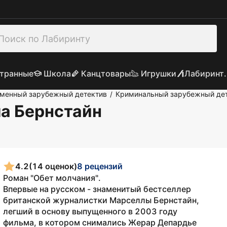
транные
Школа
Канцтовары
Игрушки
Лабиринт.
менный зарубежный детектив
Криминальный зарубежный де
/
ла Бернстайн
4.2
(14 оценок)
8 рецензий
Роман "Обет молчания".
Впервые на русском - знаменитый бестселлер
британской журналистки Марселлы Бернстайн,
легший в основу выпущенного в 2003 году
фильма, в котором снимались Жерар Депардье