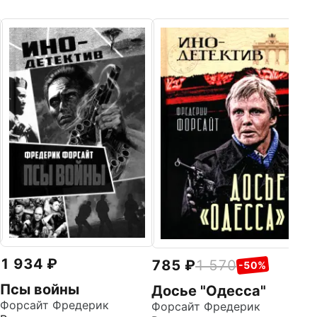
6
Н
Ли
Аз
1 934
785
1 570
-50%
Псы войны
Досье "Одесса"
Форсайт Фредерик
Форсайт Фредерик