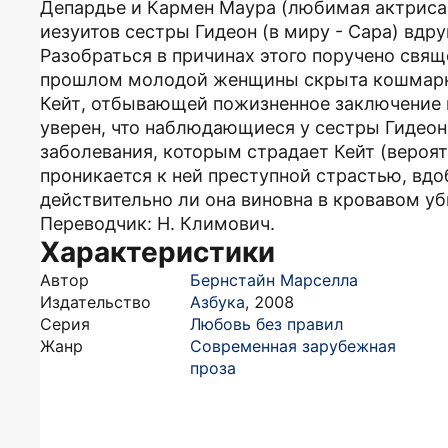
Депардье и Кармен Маура (любимая актриса
иезуитов сестры Гидеон (в миру - Сара) вд
Разобраться в причинах этого поручено свящ
прошлом молодой женщины скрыта кошмарная
Кейт, отбывающей пожизненное заключение в
уверен, что наблюдающиеся у сестры Гидеон
заболевания, которым страдает Кейт (вероятн
проникается к ней преступной страстью, вдо
действительно ли она виновна в кровавом у
Переводчик: Н. Климович.
Характеристики
Автор
Бернстайн Марселла
Издательство
Азбука
,
2008
Серия
Любовь без правил
Жанр
Современная зарубежная
проза