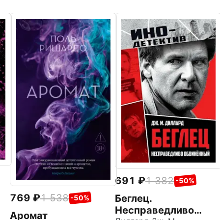
691
1 382
-50%
769
1 538
Беглец.
-50%
Несправедливо
Аромат