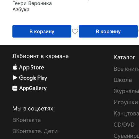
Генри Вероника
Азбука
В корзину
В корзину
Лабиринт в кармане
Каталог
Все книг
Школа
Журнал
Игрушки
Мы в соцсетях
Канцтов
ВКонтакте
CD/DVD
ВКонтакте. Дети
Сувенир