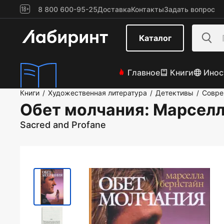
8 800 600-95-25
Доставка
Контакты
Задать вопрос
Каталог
Главное
Книги
Инос
Книги
Художественная литература
Детективы
Совре
/
/
/
Обет молчания
: Марсел
Sacred and Profane