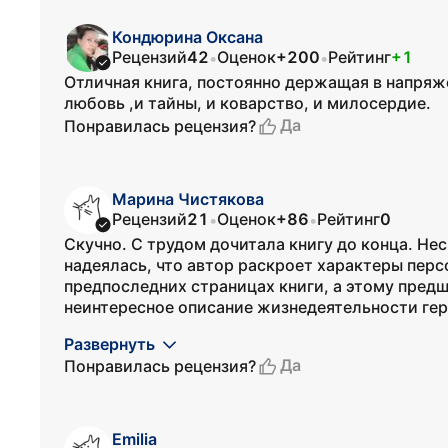
Кондюрина Оксана
Рецензий
42
Оценок
+200
Рейтинг
+1
•
•
Отличная книга, постоянно держащая в напряже
любовь ,и тайны, и коварство, и милосердие.
Да
Понравилась рецензия?
Марина Чистякова
Рецензий
21
Оценок
+86
Рейтинг
0
•
•
Скучно. С трудом дочитала книгу до конца. Не
надеялась, что автор раскроет характеры персо
предпоследних страницах книги, а этому пред
неинтересное описание жизнедеятельности геро
Развернуть
Да
Понравилась рецензия?
Emilia