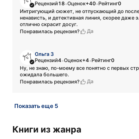
Рецензий
18
Оценок
+40
Рейтинг
0
•
•
Интригующий сюжет, не отпускающий до послед
ненависть, и детективная линия, скорее даже 
отлично скрасит досуг.
Да
Понравилась рецензия?
Ольга З
Рецензий
4
Оценок
+4
Рейтинг
0
•
•
Ну, не знаю, по-моему все понятно с первых ст
ожидала большего.
Да
Понравилась рецензия?
Показать еще 5
Книги из жанра