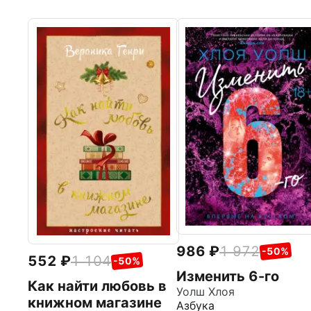
986
1 972
-50%
552
1 104
-50%
Изменить 6-го
Как найти любовь в
Уолш Хлоя
книжном магазине
Азбука