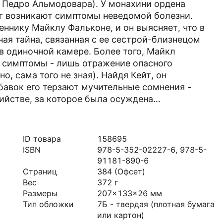
 Педро Альмодовара). У монахини ордена
руг возникают симптомы неведомой болезни.
еннику Майклу Фальконе, и он выясняет, что в
 тайна, связанная с ее сестрой-близнецом
 одиночной камере. Более того, Майкл
 симптомы - лишь отражение опасного
о, сама того не зная). Найдя Кейт, он
бавок его терзают мучительные сомнения -
бийстве, за которое была осуждена…
ID товара
158695
ISBN
978-5-352-02227-6, 978-5-
91181-890-6
Страниц
384
(Офсет)
Вес
372
г
Размеры
207x133x26
мм
Тип обложки
7Б - твердая (плотная бумага
или картон)