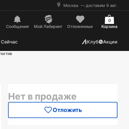
Москва
— доставим 9 авг.
0
Сообщения
Mой Лабиринт
Отложенные
Корзина
 Сейчас
Клуб
Акции
тектив
Нет в продаже
Отложить