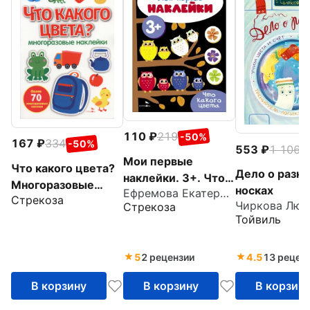
110
219
-50%
167
334
-50%
553
1 106
-
Мои первые
Что какого цвета?
Дело о разн
наклейки. 3+. Что
Многоразовые
носках
Ефремова Екатерина
какого цвета
Стрекоза
наклейки для
Стрекоза
малышей
Тойвиль
5
2 рецензии
4.5
13 рецен
В корзину
В корзину
В корзин