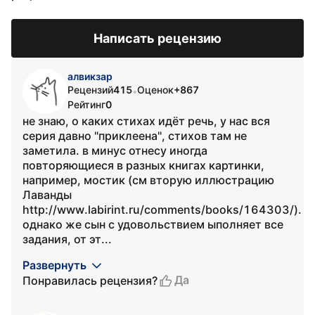
Написать рецензию
алвикзар
Рецензий
415
Оценок
+867
•
Рейтинг
0
не знаю, о каких стихах идёт речь, у нас вся
серия давно "приклеена", стихов там не
заметила. в минус отнесу иногда
повторяющиеся в разных книгах картинки,
например, мостик (см вторую иллюстрацию
Лаванды
http://www.labirint.ru/comments/books/164303/).
однако же сын с удовольствием ыполняет все
задания, от эт...
Развернуть
Да
Понравилась рецензия?