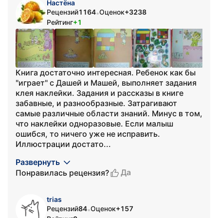
Настёна
Рецензий
1164
Оценок
+3238
•
Рейтинг
+1
Книга достаточно интересная. Ребенок как бы
"играет" с Дашей и Машей, выполняет задания
клея наклейки. Задания и рассказы в книге
забавные, и разнообразные. Затрагивают
самые различные области знаний. Минус в том,
что наклейки одноразовые. Если малыш
ошибся, то ничего уже не исправить.
Иллюстрации достато...
Развернуть
Да
Понравилась рецензия?
trias
Рецензий
84
Оценок
+157
•