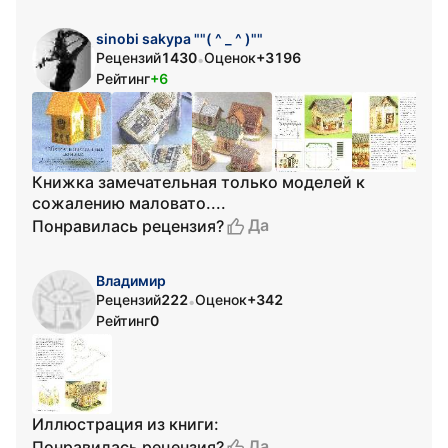
sinobi sakypa ""( ^ _ ^ )""
Рецензий
1430
Оценок
+3196
•
Рейтинг
+6
Книжка замечательная только моделей к
сожалению маловато....
Да
Понравилась рецензия?
Владимиp
Рецензий
222
Оценок
+342
•
Рейтинг
0
Иллюстрация из книги:
Да
Понравилась рецензия?