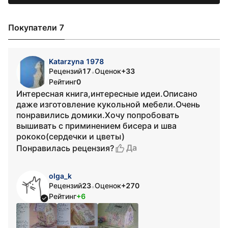
Покупатели 7
Katarzyna 1978
Рецензий
17
Оценок
+33
•
Рейтинг
0
Интересная книга,интересные идеи.Описано
даже изготовление кукольной мебели.Очень
понравились домики.Хочу попробовать
вышивать с приминением бисера и шва
рококо(сердечки и цветы)
Да
Понравилась рецензия?
olga_k
Рецензий
23
Оценок
+270
•
Рейтинг
+6