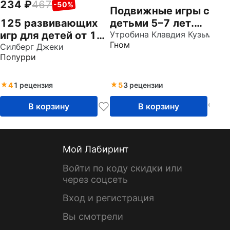
234
467
-50%
Подвижные игры с
125 развивающих
детьми 5–7 лет.
игр для детей от 1
Конспекты
Утробина Клавдия Кузьминична
Гном
до 3 лет
Силберг Джеки
физкультурных
Попурри
занятий и сценарии
развлечений в ДОО
4
1 рецензия
5
3 рецензии
В корзину
В корзину
Мой Лабиринт
Войти по коду скидки или
через соцсеть
Вход и регистрация
Вы смотрели