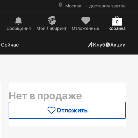
Москва
— доставим завтра
0
Сообщения
Mой Лабиринт
Отложенные
Корзина
 Сейчас
Клуб
Акции
Нет в продаже
Отложить