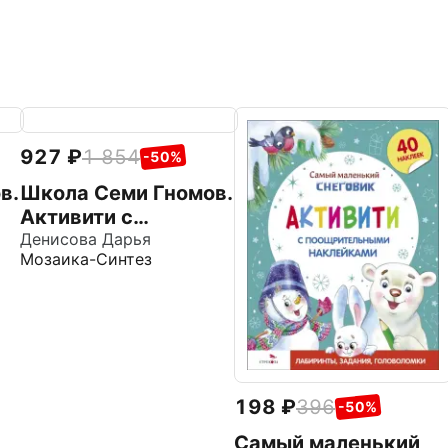
927
1 854
-50%
в.
Школа Семи Гномов.
Активити с
наклейками.
Денисова Дарья
Мозаика-Синтез
Комплект 1+
198
396
-50%
Самый маленький