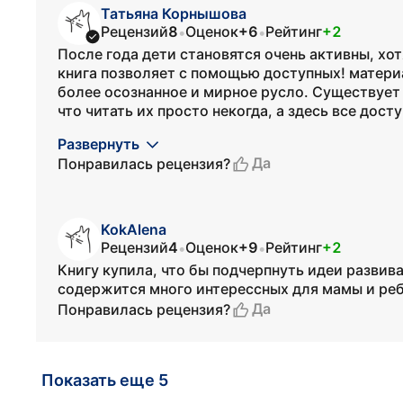
Татьяна Корнышова
Рецензий
8
Оценок
+6
Рейтинг
+2
•
•
После года дети становятся очень активны, хотя
книга позволяет с помощью доступных! матери
более осознанное и мирное русло. Существует 
что читать их просто некогда, а здесь все доступ
Развернуть
Да
Понравилась рецензия?
KokAlena
Рецензий
4
Оценок
+9
Рейтинг
+2
•
•
Книгу купила, что бы подчерпнуть идеи развив
содержится много интерессных для мамы и реб
Да
Понравилась рецензия?
Показать еще 5