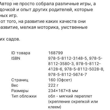
 Автор не просто собрала различные игры, а
дочкой и опыт других родителей, которые
ных игр.
т того, на развитие каких качеств они
развитие, мелкая моторика, умственные
их садов.
ID товара
168799
ISBN
978-5-8112-3148-5, 978-5-
8112-3580-3, 978-5-8112-
4128-6, 978-5-8112-5028-8,
978-5-8112-5674-7
Страниц
160
(Офсет)
Вес
222
г
Размеры
234x167x8
мм
Тип обложки
обл - мягкий переплет
(крепление скрепкой или
клеем)