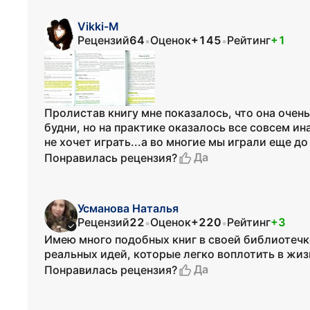
Vikki-M
Рецензий
64
Оценок
+145
Рейтинг
+1
•
•
Пролистав книгу мне показалось, что она очен
будни, но на практике оказалось все совсем и
не хочет играть...а во многие мы играли еще до
Да
Понравилась рецензия?
Усманова Наталья
Рецензий
22
Оценок
+220
Рейтинг
+3
•
•
Имею много подобных книг в своей библиотечк
реальных идей, которые легко воплотить в жиз
Да
Понравилась рецензия?