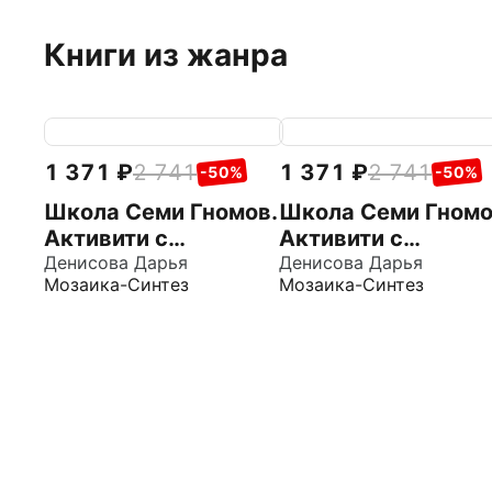
Книги из жанра
1 371
2 741
1 371
2 741
-50%
-50%
Школа Семи Гномов.
Школа Семи Гномо
Активити с
Активити с
наклейками.
Денисова Дарья
наклейками.
Денисова Дарья
Мозаика-Синтез
Мозаика-Синтез
Комплект 3+
Комплект 2+