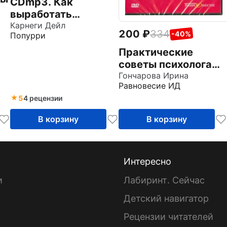
CDmp3. Как
выработать
уверенность в себе
Карнеги Дейл
200
334
-40%
Попурри
и влиять на людей,
выступая публично
Практические
советы психолога
(DVD)
Гончарова Ирина
Равновесие ИД
5
4 рецензии
В корзину
В корзину
Интересно
и
Лабиринт. Сейчас
Детский навигатор
ы
Рецензии читателей