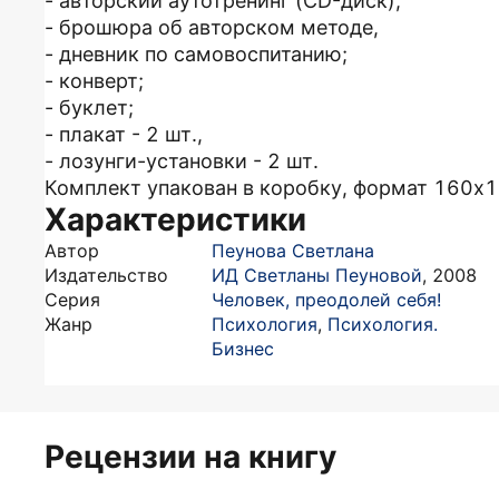
- авторский аутотренинг (CD-диск),
- брошюра об авторском методе,
- дневник по самовоспитанию;
- конверт;
- буклет;
- плакат - 2 шт.,
- лозунги-установки - 2 шт.
Комплект упакован в коробку, формат 160x
Характеристики
Автор
Пеунова Светлана
Издательство
ИД Светланы Пеуновой
,
2008
Серия
Человек, преодолей себя!
Жанр
Психология
,
Психология.
Бизнес
Рецензии на книгу