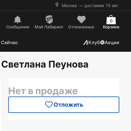
Москва
— доставим 10 авг.
0
Сообщения
Mой Лабиринт
Отложенные
Корзина
 Сейчас
Клуб
Акции
: Светлана Пеунова
Нет в продаже
Отложить