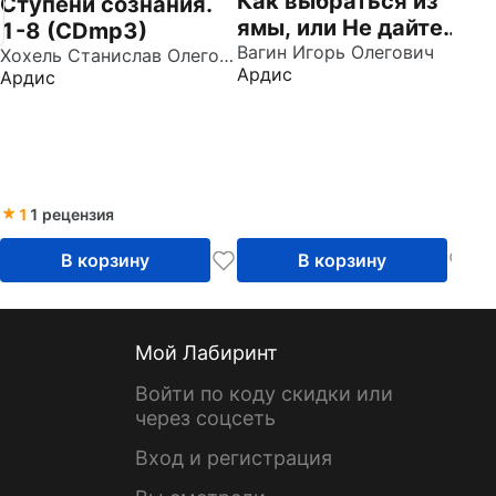
Как выбраться из
Г
Ступени сознания.
ямы, или Не дайте
а
1-8 (CDmp3)
кризису вас съесть!
Вагин Игорь Олегович
в
Хохель Станислав Олегович
Ардис
Ар
Ардис
(CDmp3)
х
Т
д
1
1 рецензия
В корзину
В корзину
Мой Лабиринт
Войти по коду скидки или
через соцсеть
Вход и регистрация