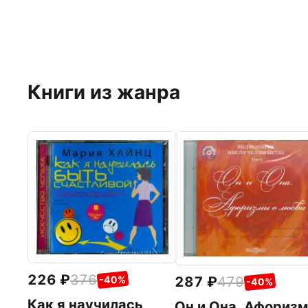
Книги из жанра
226
376
287
479
-40%
-40%
Как я научилась
Он и Она. Афориз