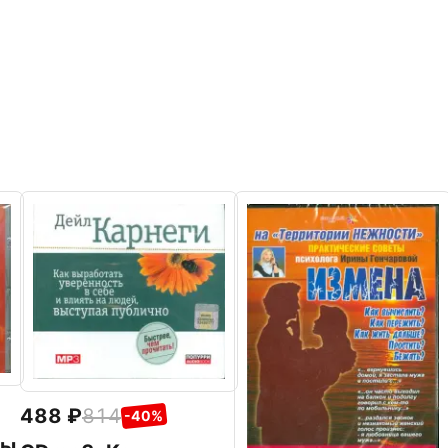
488
814
-40%
мы