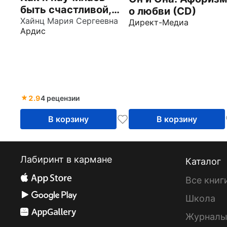
быть счастливой,
о любви (CD)
или 17
Хайнц Мария Сергеевна
Директ-Медиа
Ардис
экспериментов,
которые
перевернули мою
жизнь (CDmp3)
2.9
4 рецензии
В корзину
В корзину
Лабиринт в кармане
Каталог
Все книг
Школа
Журнал