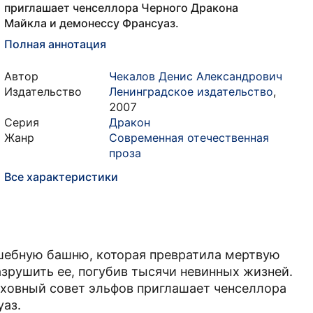
приглашает ченселлора Черного Дракона
Майкла и демонессу Франсуаз.
Полная аннотация
Автор
Чекалов Денис Александрович
Издательство
Ленинградское издательство
,
2007
Серия
Дракон
Жанр
Современная отечественная
проза
Все характеристики
шебную башню, которая превратила мертвую
азрушить ее, погубив тысячи невинных жизней.
ерховный совет эльфов приглашает ченселлора
уаз.