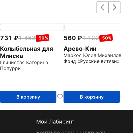
731
1 462
560
1 120
7
-50%
-50%
Колыбельная для
Арево-Кин
М
Минска
Маркос Юлия Михайловна
с
Фонд «Русские витязи»
Глинистая Катерина
Го
Попурри
Д
В корзину
В корзину
Мой Лабиринт
Войти по коду скидки или