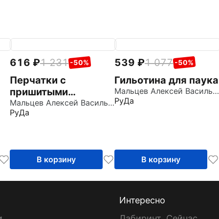
616
1 231
539
1 077
-50%
-50%
Перчатки с
Гильотина для паука
пришитыми
Мальцев Алексей Васильевич
РуДа
пальцами
Мальцев Алексей Васильевич
РуДа
В корзину
В корзину
Интересно
и
Лабиринт. Сейчас