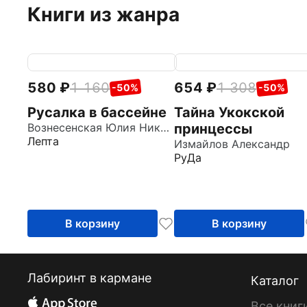
Книги из жанра
580
1 160
654
1 308
-50%
-50%
Русалка в бассейне
Тайна Укокской
Вознесенская Юлия Николаевна
принцессы
Лепта
Измайлов Александр
РуДа
В корзину
В корзину
Лабиринт в кармане
Каталог
Все книг