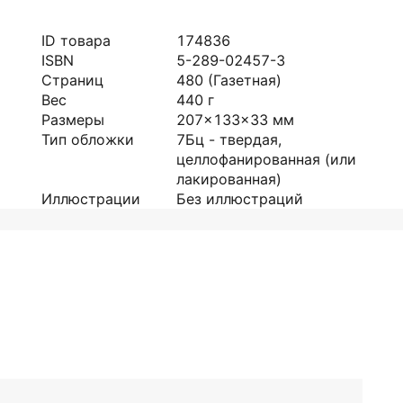
ID товара
174836
ISBN
5-289-02457-3
Страниц
480
(Газетная)
Вес
440
г
Размеры
207x133x33
мм
Тип обложки
7Бц - твердая,
целлофанированная (или
лакированная)
Иллюстрации
Без иллюстраций