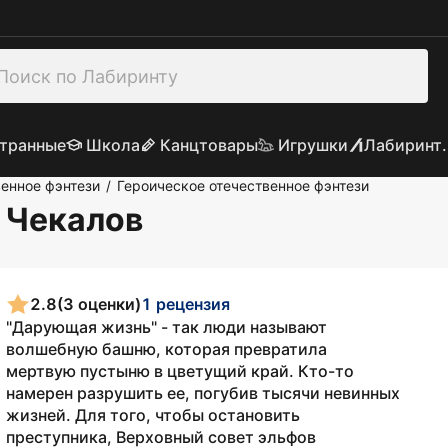
транные
Школа
Канцтовары
Игрушки
Лабиринт.
енное фэнтези
Героическое отечественное фэнтези
/
с Чекалов
2.8
(3 оценки)
1 рецензия
"Дарующая жизнь" - так люди называют
волшебную башню, которая превратила
мертвую пустыню в цветущий край. Кто-то
намерен разрушить ее, погубив тысячи невинных
жизней. Для того, чтобы остановить
преступника, Верховный совет эльфов