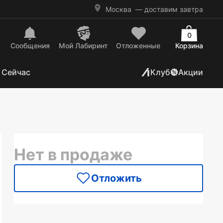
Москва
— доставим завтра
0
Сообщения
Mой Лабиринт
Отложенные
Корзина
 Сейчас
Клуб
Акции
Нет в продаже
Отложить