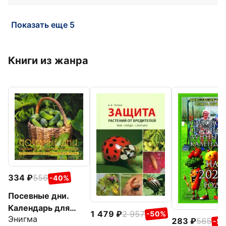
Показать еще 5
Книги из жанра
334
556
-40%
Посевные дни.
Календарь для
1 479
2 957
-50%
Энигма
огородников и
283
565
-5