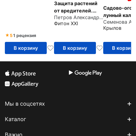
Защита растений
садоводов
Садово-ого
от вредителей.
лунный кале
Петров Александр Валерьевич
Чем, когда,
на 2025 год
Фитон XXI
сколько
Крылов
5
1 рецензия
В корзину
В корзину
В корзин
Мы в соцсетях
Каталог
Важно