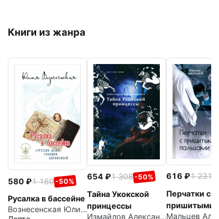
Книги из жанра
616
1 231
654
1 308
-
-50%
580
1 160
-50%
Перчатки с
Тайна Укокской
Русалка в бассейне
пришитыми
принцессы
Вознесенская Юлия Николаевна
Измайлов Александр
пальцами