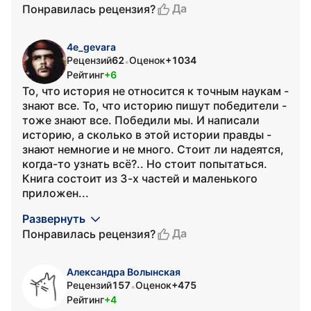
Да
Понравилась рецензия?
4e_gevara
Рецензий
62
Оценок
+1034
•
Рейтинг
+6
То, что история не относится к точным наукам -
знают все. То, что историю пишут победители -
тоже знают все. Победили мы. И написали
историю, а сколько в этой истории правды -
знают немногие и не много. Стоит ли надеятся,
когда-то узнать всё?.. Но стоит попытаться.
Книга состоит из 3-х частей и маленького
приложен...
Развернуть
Да
Понравилась рецензия?
Александра Волынская
Рецензий
157
Оценок
+475
•
Рейтинг
+4