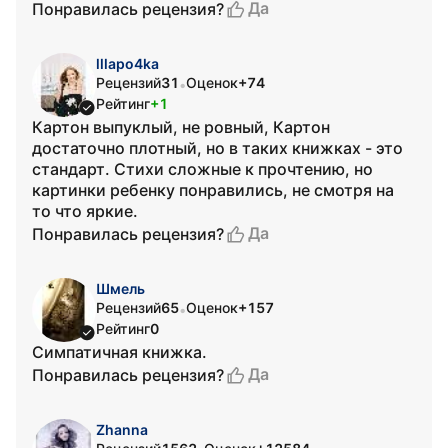
Да
Понравилась рецензия?
lllapo4ka
Рецензий
31
Оценок
+74
•
Рейтинг
+1
Картон выпуклый, не ровный, Картон
достаточно плотный, но в таких книжках - это
стандарт. Стихи сложные к прочтению, но
картинки ребенку понравились, не смотря на
то что яркие.
Да
Понравилась рецензия?
Шмель
Рецензий
65
Оценок
+157
•
Рейтинг
0
Симпатичная книжка.
Да
Понравилась рецензия?
Zhanna