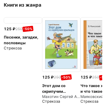
Книги из жанра
125
250
-50%
Песенки, загадки,
пословицы
Стрекоза
125
250
125
250
-50%
-5
Этот дом со
Что такое х
скрипучим
и что такое 
Махотин Сергей Анатольевич
крыльцом
Стрекоза
Стрекоза