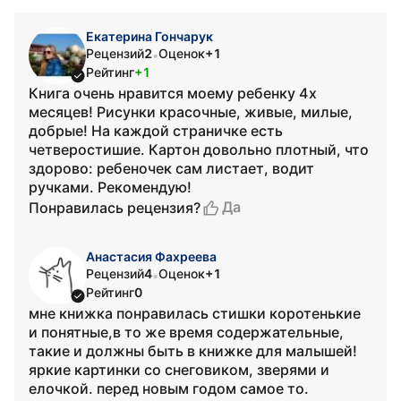
Екатерина Гончарук
Рецензий
2
Оценок
+1
•
Рейтинг
+1
Книга очень нравится моему ребенку 4х
месяцев! Рисунки красочные, живые, милые,
добрые! На каждой страничке есть
четверостишие. Картон довольно плотный, что
здорово: ребеночек сам листает, водит
ручками. Рекомендую!
Да
Понравилась рецензия?
Анастасия Фахреева
Рецензий
4
Оценок
+1
•
Рейтинг
0
мне книжка понравилась стишки коротенькие
и понятные,в то же время содержательные,
такие и должны быть в книжке для малышей!
яркие картинки со снеговиком, зверями и
елочкой. перед новым годом самое то.