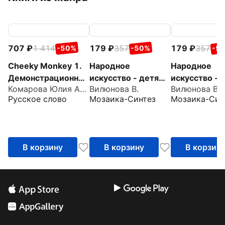
707
1 414
179
357
179
357
-50%
-50%
-5
Cheeky Monkey 1.
Народное
Народное
Демонстрационны
искусство - детям.
искусство - 
Комарова Юлия Александровна
Вилюнова В.
Вилюнова В.
е карточки.
Филимоновская
Сказочная гж
Русское слово
Мозаика-Синтез
Мозаика-Син
Средняя группа. 4-
игрушка.
Наглядное п
5 лет
Наглядное пособие
в папке
в папке
В корзину
В корзину
В корзин